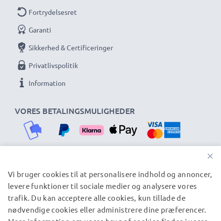
Fortrydelsesret
Garanti
Sikkerhed & Certificeringer
Privatlivspolitik
Information
VORES BETALINGSMULIGHEDER
×
Vi bruger cookies til at personalisere indhold og annoncer,
VORES FORSENDELSESPARTNERE
levere funktioner til sociale medier og analysere vores
trafik. Du kan acceptere alle cookies, kun tillade de
nødvendige cookies eller administrere dine præferencer.
© subtel.dk 2026