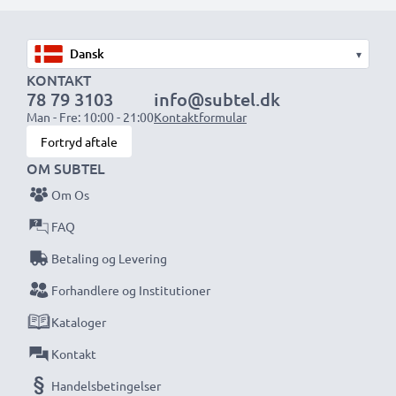
eller ekstrabatterier.
▾
Vælg CELLONIC og gå aldrig på kompromis med
KONTAKT
kvaliteten. Bestil nu!
78 79 3103
info@subtel.dk
Man - Fre: 10:00 - 21:00
Kontaktformular
Fortryd aftale
OM SUBTEL
Om Os
FAQ
Betaling og Levering
Forhandlere og Institutioner
Kataloger
Kontakt
Handelsbetingelser