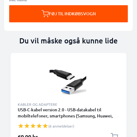
FØJ TIL INDKØBSVOGN
Du vil måske også kunne lide
KABLER OG ADAPTERE
USB-C-kabel version 2.0 - USB-datakabel til
mobiltelefoner, smartphones (Samsung, Huawei,
Google Pixel), kameraer (Canon, Panasonic Lumix,
(6 anmeldelser)
Sony, GoPro) og mange flere - 1,0m 3A-
opladerkabel med USB Type C-stik
69,00 kr.