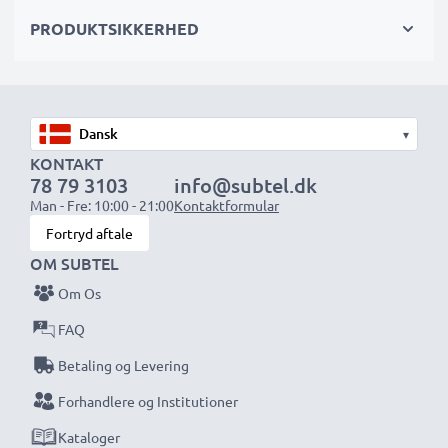
PRODUKTSIKKERHED
Vælg CELLONIC og gå aldrig på kompromis med
kvaliteten. Bestil nu!
▾
KONTAKT
78 79 3103
info@subtel.dk
Man - Fre: 10:00 - 21:00
Kontaktformular
Fortryd aftale
OM SUBTEL
Om Os
FAQ
Betaling og Levering
Forhandlere og Institutioner
Kataloger