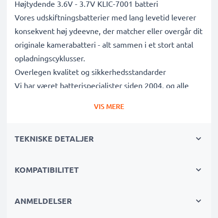
Højtydende 3.6V - 3.7V KLIC-7001 batteri
Vores udskiftningsbatterier med lang levetid leverer
konsekvent høj ydeevne, der matcher eller overgår dit
originale kamerabatteri - alt sammen i et stort antal
opladningscyklusser.
Overlegen kvalitet og sikkerhedsstandarder
Vi har været batterispecialister siden 2004, og alle
vores udskiftningsbatterier gennemgår strenge tests
VIS MERE
for at overholde de højeste EU-standarder og mere til
- det er derfor, de kommer med en 3-års garanti.
TEKNISKE DETALJER
Uundværlig i enhver fotografs kamerataske
Disse udskiftningsbatterier til kameraer giver pålidelig
strøm til intensive, langvarige foto- eller
KOMPATIBILITET
videooptagelser og er perfekte primære, sekundære,
backup-, reserve- eller ekstrabatterier til både
ANMELDELSER
professionelle og amatører.