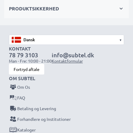
PRODUKTSIKKERHED
Vælg CELLONIC og gå aldrig på kompromis med
kvaliteten. Bestil nu!
▾
KONTAKT
78 79 3103
info@subtel.dk
Man - Fre: 10:00 - 21:00
Kontaktformular
Fortryd aftale
OM SUBTEL
Om Os
FAQ
Betaling og Levering
Forhandlere og Institutioner
Kataloger