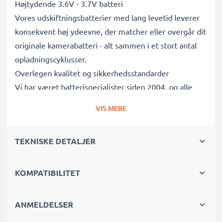
Højtydende 3.6V - 3.7V batteri
Vores udskiftningsbatterier med lang levetid leverer
konsekvent høj ydeevne, der matcher eller overgår dit
originale kamerabatteri - alt sammen i et stort antal
opladningscyklusser.
Overlegen kvalitet og sikkerhedsstandarder
Vi har været batterispecialister siden 2004, og alle
vores udskiftningsbatterier gennemgår strenge tests
VIS MERE
for at overholde de højeste EU-standarder og mere til
- det er derfor, de kommer med en 3-års garanti.
TEKNISKE DETALJER
Uundværlig i enhver fotografs kamerataske
Disse udskiftningsbatterier til kameraer giver pålidelig
strøm til intensive, langvarige foto- eller
KOMPATIBILITET
videooptagelser og er perfekte primære, sekundære,
backup-, reserve- eller ekstrabatterier til både
ANMELDELSER
professionelle og amatører.