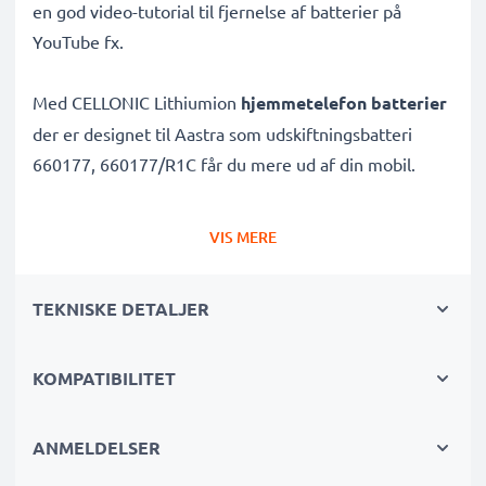
en god video-tutorial til fjernelse af batterier på
YouTube fx.
Med CELLONIC Lithiumion
hjemmetelefon batterier
der er designet til Aastra som udskiftningsbatteri
660177, 660177/R1C får du mere ud af din mobil.
✔
Nyt batteri
af høj kvalitet og høj 650mAh
VIS MERE
✔
Lang levetid
- takket være højmoderne Lithium-
teknologi uden memory-effekt – giver dit mobil
TEKNISKE DETALJER
batteri lang levetid
✔
Garanteret sikkerhed
: kortslutnings-,
KOMPATIBILITET
overhednings- og overspændingsbeskyttet
✔ Hver enkelt celle i batterierne testes separat for at
kunne leve op til
de højeste professionelle krav
ANMELDELSER
✔
100% kompatibel udskiftning
af dine originale