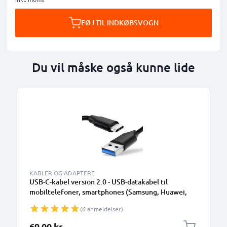
FØJ TIL INDKØBSVOGN
Du vil måske også kunne lide
KABLER OG ADAPTERE
USB-C-kabel version 2.0 - USB-datakabel til
mobiltelefoner, smartphones (Samsung, Huawei,
Google Pixel), kameraer (Canon, Panasonic Lumix,
(6 anmeldelser)
Sony, GoPro) og mange flere - 1,0m 3A-
opladerkabel med USB Type C-stik
69,00 kr.