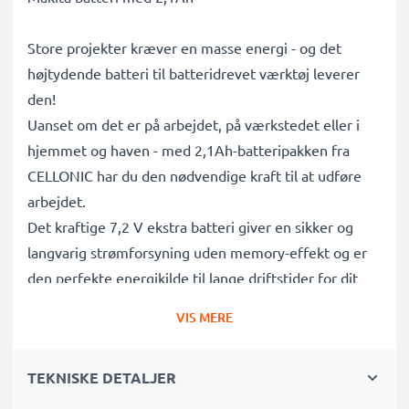
Store projekter kræver en masse energi - og det
højtydende batteri til batteridrevet værktøj leverer
den!
Uanset om det er på arbejdet, på værkstedet eller i
hjemmet og haven - med 2,1Ah-batteripakken fra
CELLONIC har du den nødvendige kraft til at udføre
arbejdet.
Det kraftige 7,2 V ekstra batteri giver en sikker og
langvarig strømforsyning uden memory-effekt og er
den perfekte energikilde til lange driftstider for dit
Makita 6012D, 3700D, 4071D, 4073D, 4076D, 4076D
VIS MERE
batteridrevet værktøj.
TEKNISKE DETALJER
Lang batterilevetid: 2,1Ah 7000, 191679-9, 192532-
2, 632002-4, 7001, 7002 erstatningsbatteri med høj