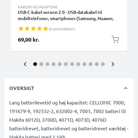
KABLER OG ADAPTERE
USB-C-kabel version 2.0 - USB-datakabel til
mobiltelefoner, smartphones (Samsung, Huawei,
Google Pixel), kameraer (Canon, Panasonic Lumix,
(6 anmeldelser)
Sony, GoPro) og mange flere - 1,0m 3A-
opladerkabel med USB Type C-stik
69,00 kr.
OVERSIGT
Lang batterilevetid og høj kapacitet: CELLONIC 7000,
191679-9, 192532-2, 632002-4, 7001, 7002 batteri til
Makita 6012D, 3700D, 4071D, 4073D, 4076D
batteridrevet, batteridrevet og batteridrevet værktøj -
Makita batteri med 2,1Ah