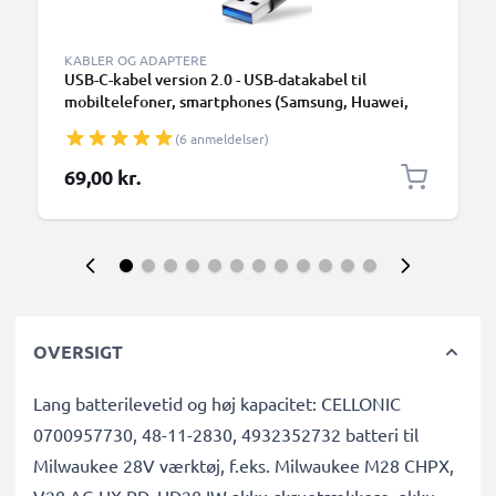
KABLER OG ADAPTERE
USB-C-kabel version 2.0 - USB-datakabel til
mobiltelefoner, smartphones (Samsung, Huawei,
Google Pixel), kameraer (Canon, Panasonic Lumix,
(6 anmeldelser)
Sony, GoPro) og mange flere - 1,0m 3A-
opladerkabel med USB Type C-stik
69,00 kr.
OVERSIGT
Lang batterilevetid og høj kapacitet: CELLONIC
0700957730, 48-11-2830, 4932352732 batteri til
Milwaukee 28V værktøj, f.eks. Milwaukee M28 CHPX,