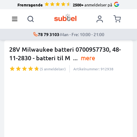
Fremragende
2500+
anmeldelser på
78 79 3103
·
Man - Fre: 10:00 - 21:00
28V Milwaukee batteri 0700957730, 48-
11-2830 - batteri til M
...
mere
(5 anmeldelser)
Artikelnummer: 912938