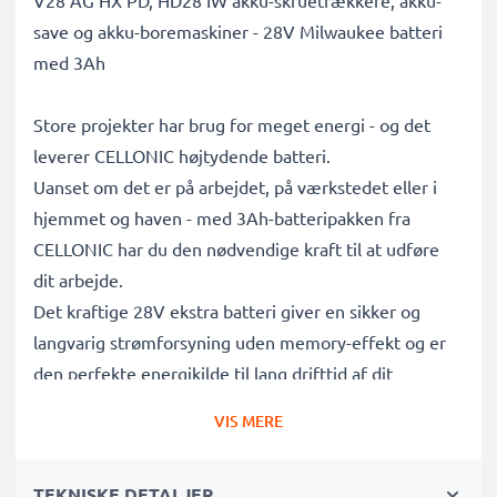
V28 AG HX PD, HD28 IW akku-skruetrækkere, akku-
save og akku-boremaskiner - 28V Milwaukee batteri
med 3Ah
Store projekter har brug for meget energi - og det
leverer CELLONIC højtydende batteri.
Uanset om det er på arbejdet, på værkstedet eller i
hjemmet og haven - med 3Ah-batteripakken fra
CELLONIC har du den nødvendige kraft til at udføre
dit arbejde.
Det kraftige 28V ekstra batteri giver en sikker og
langvarig strømforsyning uden memory-effekt og er
den perfekte energikilde til lang drifttid af dit
Milwaukee M28, HD28 PD, HD28 H, M28 CHPX,
VIS MERE
HD28SX, V28 IW batteridrevet værktøj.
TEKNISKE DETALJER