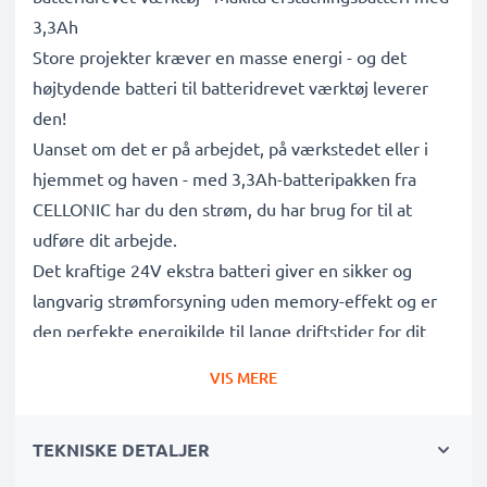
3,3Ah
Store projekter kræver en masse energi - og det
højtydende batteri til batteridrevet værktøj leverer
den!
Uanset om det er på arbejdet, på værkstedet eller i
hjemmet og haven - med 3,3Ah-batteripakken fra
CELLONIC har du den strøm, du har brug for til at
udføre dit arbejde.
Det kraftige 24V ekstra batteri giver en sikker og
langvarig strømforsyning uden memory-effekt og er
den perfekte energikilde til lange driftstider for dit
Makita BMR100, BHR 200, BDF 460, BLS712, BLS820,
VIS MERE
BLS820 batteridrevet værktøj.
TEKNISKE DETALJER
Lang batterilevetid: 3,3Ah BH2433, 2430,BH2420,
193736-9, 193737-7,193739-3 erstatningsbatteri