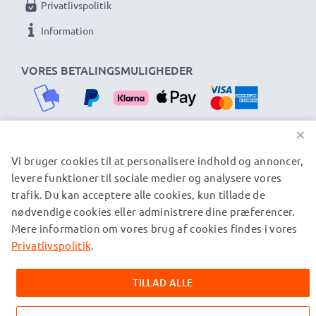
Privatlivspolitik
Information
VORES BETALINGSMULIGHEDER
×
Vi bruger cookies til at personalisere indhold og annoncer,
VORES FORSENDELSESPARTNERE
levere funktioner til sociale medier og analysere vores
trafik. Du kan acceptere alle cookies, kun tillade de
nødvendige cookies eller administrere dine præferencer.
© subtel.dk 2026
Mere information om vores brug af cookies findes i vores
Alle priser er inklusive moms og eksklusive
forsendelsesomkostninger. Bemærk venligst, at alle viste
Privatlivspolitik
.
varemærker er registrerede varemærker tilhørende deres
ejere og er nævnt på vores websider udelukkende for at give
TILLAD ALLE
oplysninger om vores produkter.