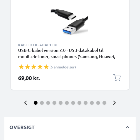
KABLER OG ADAPTERE
USB-C-kabel version 2.0 - USB-datakabel til
mobiltelefoner, smartphones (Samsung, Huawei,
Google Pixel), kameraer (Canon, Panasonic Lumix,
(6 anmeldelser)
Sony, GoPro) og mange flere - 1,0m 3A-
opladerkabel med USB Type C-stik
69,00 kr.
OVERSIGT