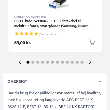
KABLER OG ADAPTERE
USB-C-kabel version 2.0 - USB-datakabel til
mobiltelefoner, smartphones (Samsung, Huawei,
Google Pixel), kameraer (Canon, Panasonic Lumix,
(6 anmeldelser)
Sony, GoPro) og mange flere - 1,0m 3A-
opladerkabel med USB Type C-stik
69,00 kr.
OVERSIGT
Har du brug for et pålideligt nyt batteri af høj kvalitet,
med høj kapacitet og lang levetid AEG BEST 12 X,
BS2E 12 E, BEST 12, BS 12 x, BBS 12 KX RAPTOR?