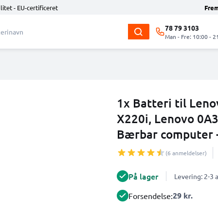
litet - EU-certificeret
Fre
78 79 3103
Man - Fre: 10:00 - 2
1x Batteri til Len
X220i, Lenovo 0A
Bærbar computer 
(6 anmeldelser)
På lager
Levering: 2-3
29 kr.
Forsendelse: