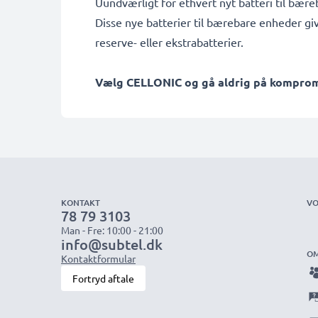
Uundværligt for ethvert nyt batteri til bær
Disse nye batterier til bærebare enheder gi
reserve- eller ekstrabatterier.
Vælg CELLONIC og gå aldrig på kompromis
KONTAKT
VO
78 79 3103
Man - Fre: 10:00 - 21:00
info@subtel.dk
OM
Kontaktformular
Fortryd aftale