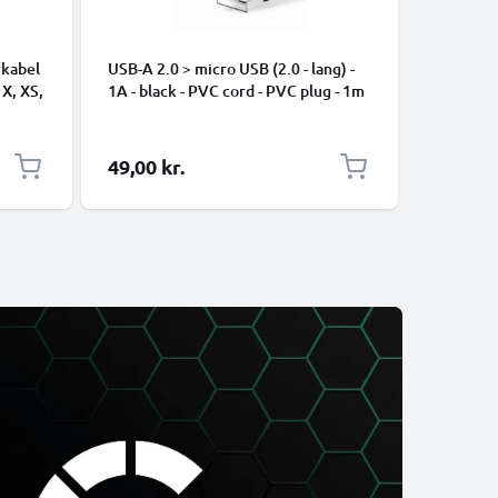
rkabel
USB-A 2.0 > micro USB (2.0 - lang) -
Universe
 X, XS,
1A - black - PVC cord - PVC plug - 1m
Data- og 
ng
mobiltel
højttaler
1m Nylon
49,00 kr.
39,00 k