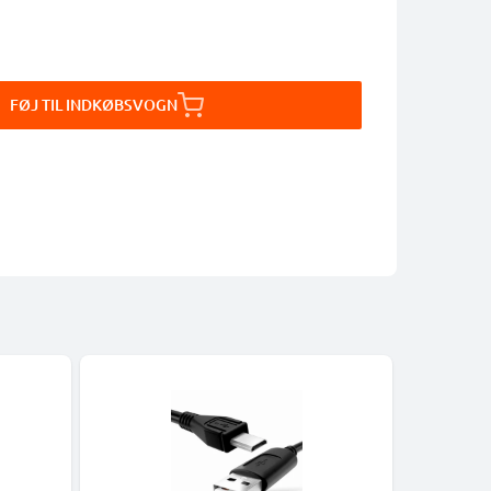
FØJ TIL INDKØBSVOGN