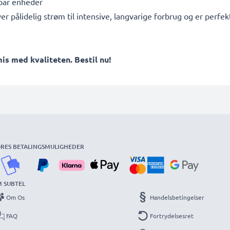
ebar enheder
ver pålidelig strøm til intensive, langvarige forbrug og er per
 med kvaliteten. Bestil nu!
RES BETALINGSMULIGHEDER
 SUBTEL
Om Os
Handelsbetingelser
FAQ
Fortrydelsesret