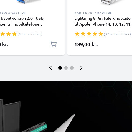
R OG ADAPTERE
KABLER OG ADAPTERE
kabel version 2.0 - USB-
Lightning 8 Pin Telefonoplade
bel til mobiltelefoner,
til Apple iPhone 14, 13, 12, 11,
phones (Samsung, Huawei,
XR, 8, 7, SE 1m Hurtig opladni
(6 anmeldelser)
(37 anmeldelser)
 Pixel), kameraer (Canon,
Smartphone datakabel hvid
nic Lumix, Sony, GoPro) og
 kr.
139,00 kr.
flere - 1,0m 3A-opladerkabel
SB Type C-stik