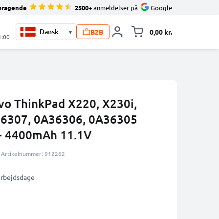
mragende
2500+
anmeldelser på
Google
B2B
0,00 kr.
▾
Toggle minicart, 
1:00
ovo ThinkPad X220, X230i,
36307, 0A36306, 0A36305
- 4400mAh 11.1V
Artikelnummer: 912262
 arbejdsdage