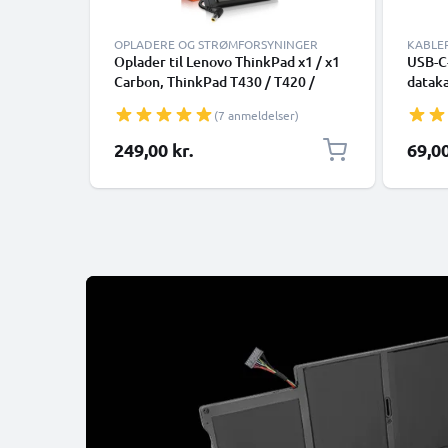
OPLADERE OG STRØMFORSYNINGER
KABLE
Oplader til Lenovo ThinkPad x1 / x1
USB-C-
Carbon, ThinkPad T430 / T420 /
dataka
T420i / T530 / T520, X230 / X220,
smart
(7 anmeldelser)
B590 Laptop / Notebook - 20V 90W
Google
40Y7659 AC Adapter Netforsyning
Panaso
249,00 kr.
69,00
2.6m Opladningskabel
mange 
med U