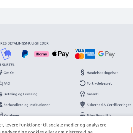
RES BETALINGSMULIGHEDER
 SUBTEL
Om Os
Handelsbetingelser
FAQ
Fortrydelsesret
Betaling og Levering
Garanti
Forhandlere og Institutioner
Sikkerhed & Certificeringer
Kataloger
Privatlivspolitik
r, levere funktioner til sociale medier og analysere
Kontakt
Information
de nødvendige cookies eller administrere dine