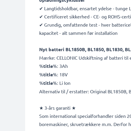
✔ Langtidsholdbar, ensartet ydelse - tunge Li 
✔ Certificeret sikkerhed - CE- og ROHS-cert
✔ Grundig, omfattende test - hver battericell
kapacitet - alt sammen før installation
Nyt batteri BL1850B, BL1850, BL1830, B
Mærke: CELLONIC Udskiftning af batteri til 
%
title
%: 3Ah
%
title
%: 18V
%
title
%: Li Ion
Alternativ til / erstatter: Original BL1850
★ 3-års garanti ★
Som international specialforhandler siden 200
boremaskiner, skruetrækkere m.m. Derfor ha