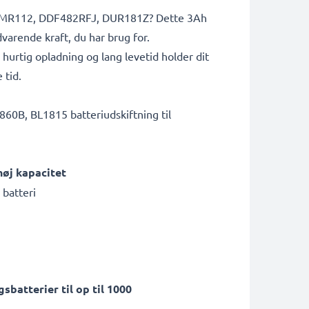
15, DMR112, DDF482RFJ, DUR181Z? Dette 3Ah
arende kraft, du har brug for.
urtig opladning og lang levetid holder dit
 tid.
860B, BL1815 batteriudskiftning til
øj kapacitet
 batteri
sbatterier til op til 1000