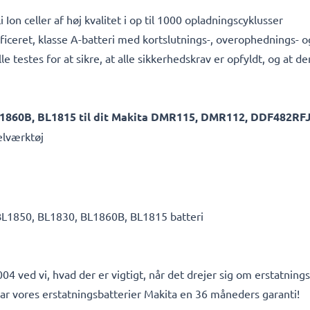
Ion celler af høj kvalitet i op til 1000 opladningscyklusser
ificeret, klasse A-batteri med kortslutnings-, overophednings-
e testes for at sikre, at alle sikkerhedskrav er opfyldt, og at 
L1860B, BL1815 til dit Makita DMR115, DMR112, DDF482RF
elværktøj
B, BL1850, BL1830, BL1860B, BL1815 batteri
4 ved vi, hvad der er vigtigt, når det drejer sig om erstatningsba
r vores erstatningsbatterier Makita en 36 måneders garanti!