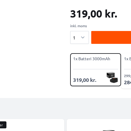
319,00 kr.
inkl. moms
Antal
1x Batteri 3000mAh
1x 
299,
319,00 kr.
284
er