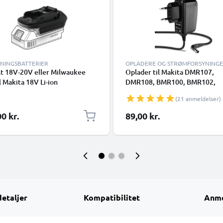
TNINGSBATTERIER
OPLADERE OG STRØMFORSYNING
t 18V-20V eller Milwaukee
Oplader til Makita DMR107,
l Makita 18V Li-ion
DMR108, BMR100, BMR102,
riadapter - DM18M konverter
DMR102, DMR105 (12V) Lader
(21 anmeldelser)
kita værktøjer fra CELLONIC
0 kr.
89,00 kr.
detaljer
Kompatibilitet
Anme