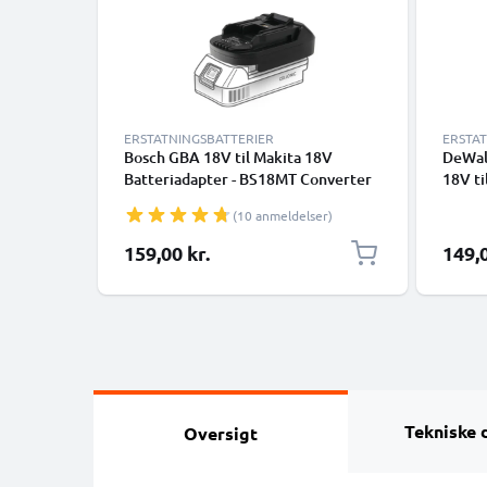
ERSTATNINGSBATTERIER
ERSTA
Bosch GBA 18V til Makita 18V
DeWal
Batteriadapter - BS18MT Converter
18V ti
til Makita elværktøj fra CELLONIC
batte
(10 anmeldelser)
til Ma
159,00 kr.
149,0
Tekniske 
Oversigt