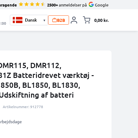
mragende
2500+
anmeldelser på
Google
B2B
0,00 kr.
▾
Toggle minicart, 
1:00
a DMR115, DMR112,
Z Batteridrevet værktøj -
1850B, BL1850, BL1830,
dskiftning af batteri
Artikelnummer: 912778
 arbejdsdage