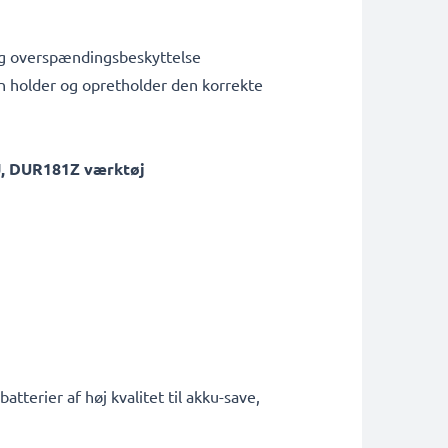
 og overspændingsbeskyttelse
den holder og opretholder den korrekte
J, DUR181Z værktøj
tterier af høj kvalitet til akku-save,