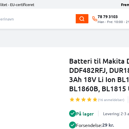
litet - EU-certificeret
Fre
78 79 3103
Man - Fre: 10:00 - 2
Batteri til Makit
DDF482RFJ, DUR181
3Ah 18V Li Ion BL
BL1860B, BL1815 U
(16 anmeldelser)
På lager
Levering: 2-3
29 kr.
Forsendelse: