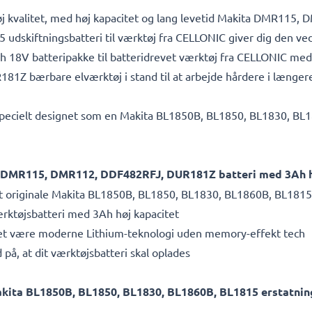
af høj kvalitet, med høj kapacitet og lang levetid Makita DMR1
dskiftningsbatteri til værktøj fra CELLONIC giver dig den vedv
 18V batteripakke til batteridrevet værktøj fra CELLONIC med h
 bærbare elværktøj i stand til at arbejde hårdere i længere
r specielt designet som en Makita BL1850B, BL1850, BL1830, BL1
ita DMR115, DMR112, DDF482RFJ, DUR181Z batteri med 3Ah h
it originale Makita BL1850B, BL1850, BL1830, BL1860B, BL1815
værktøjsbatteri med 3Ah høj kapacitet
ket være moderne Lithium-teknologi uden memory-effekt tech
på, at dit værktøjsbatteri skal oplades
Makita BL1850B, BL1850, BL1830, BL1860B, BL1815 erstatning