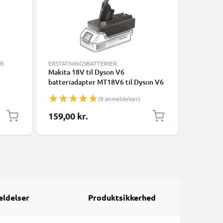
ER
ERSTATNINGSBATTERIER
KABLER O
Makita 18V til Dyson V6
USB-C-kab
batteriadapter MT18V6 til Dyson V6
datakabel
støvsugere fra CELLONIC
smartpho
(9 anmeldelser)
Google P
Panasoni
159,00 kr.
69,00 k
mange fl
med USB 
ldelser
Produktsikkerhed