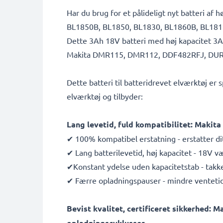
Har du brug for et pålideligt nyt batteri 
BL1850B, BL1850, BL1830, BL1860B, BL1815 u
Dette 3Ah 18V batteri med høj kapacitet 3Ah
Makita DMR115, DMR112, DDF482RFJ, DUR181Z
Dette batteri til batteridrevet elværktøj e
elværktøj og tilbyder:
Lang levetid, fuld kompatibilitet: Mak
✔ 100% kompatibel erstatning - erstatter d
✔ Lang batterilevetid, høj kapacitet - 18V 
✔Konstant ydelse uden kapacitetstab - tak
✔ Færre opladningspauser - mindre ventetid 
Bevist kvalitet, certificeret sikkerhed: 
opladningscyklusser