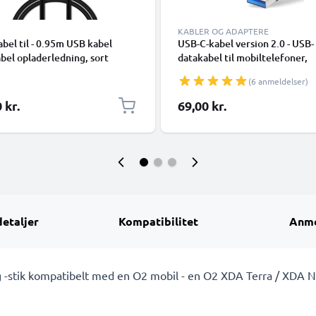
KABLER OG ADAPTERE
bel til - 0.95m USB kabel
USB-C-kabel version 2.0 - USB-
bel opladerledning, sort
datakabel til mobiltelefoner,
smartphones (Samsung, Huawe
(6 anmeldelser)
Google Pixel), kameraer (Cano
Panasonic Lumix, Sony, GoPro)
 kr.
69,00 kr.
mange flere - 1,0m 3A-oplader
med USB Type C-stik
detaljer
Kompatibilitet
Anme
g -stik kompatibelt med en O2 mobil - en O2 XDA Terra / XDA N