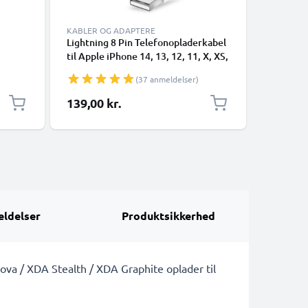
KABLER OG ADAPTERE
Lightning 8 Pin Telefonopladerkabel
USB-A 2.0
til Apple iPhone 14, 13, 12, 11, X, XS,
1A - blac
i,
XR, 8, 7, SE 1m Hurtig opladning
(37 anmeldelser)
n,
Smartphone datakabel hvid
 og
139,00 kr.
49,00 k
kabel
ldelser
Produktsikkerhed
ova / XDA Stealth / XDA Graphite oplader til