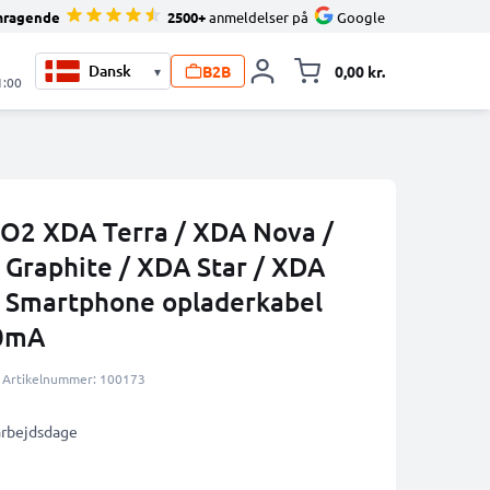
mragende
2500+
anmeldelser på
Google
B2B
0,00 kr.
▾
Toggle minicart, 
1:00
l O2 XDA Terra / XDA Nova /
 Graphite / XDA Star / XDA
 Smartphone opladerkabel
00mA
Artikelnummer: 100173
 arbejdsdage