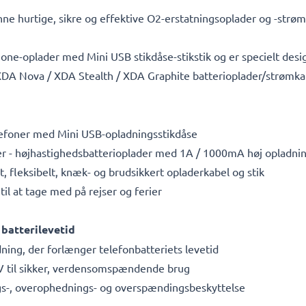
ne hurtige, sikre og effektive O2-erstatningsoplader og -strømf
e-oplader med Mini USB stikdåse-stikstik og er specielt design
DA Nova / XDA Stealth / XDA Graphite batterioplader/strømk
elefoner med Mini USB-opladningsstikdåse
ser - højhastighedsbatterioplader med 1A / 1000mA høj opladni
t, fleksibelt, knæk- og brudsikkert opladerkabel og stik
il at tage med på rejser og ferier
batterilevetid
ning, der forlænger telefonbatteriets levetid
V til sikker, verdensomspændende brug
ngs-, overophednings- og overspændingsbeskyttelse