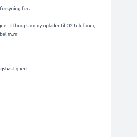
orsyning fra .
et til brug som ny oplader til O2 telefoner,
abel m.m.
ngshastighed