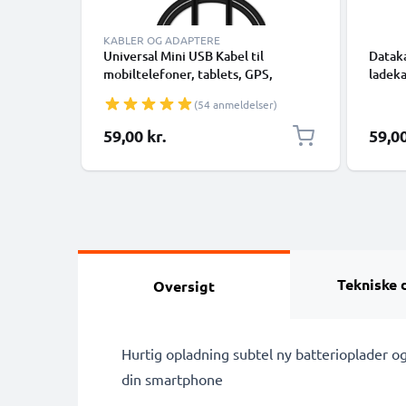
KABLER OG ADAPTERE
Universal Mini USB Kabel til
Dataka
mobiltelefoner, tablets, GPS,
ladeka
højttalere 1A Hurtig dataoverførsel
(54 anmeldelser)
1m PVC Opladning/opladerkabel -
Sort
59,00 kr.
59,00
Tekniske 
Oversigt
Hurtig opladning subtel ny batterioplader o
din smartphone