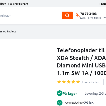
litet - EU-certificeret
Fre
78 79 3103
Man - Fre: 10:00 - 2
er og tablets
Telefonoplader ti
XDA Stealth / XDA
Diamond Mini USB
1.1m 5W 1A / 10
(1 anmeldelser)
På lager
Levering: 2-3
29 kr.
Forsendelse: