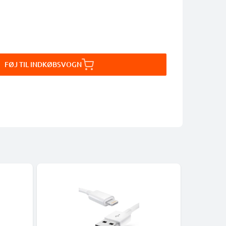
FØJ TIL INDKØBSVOGN