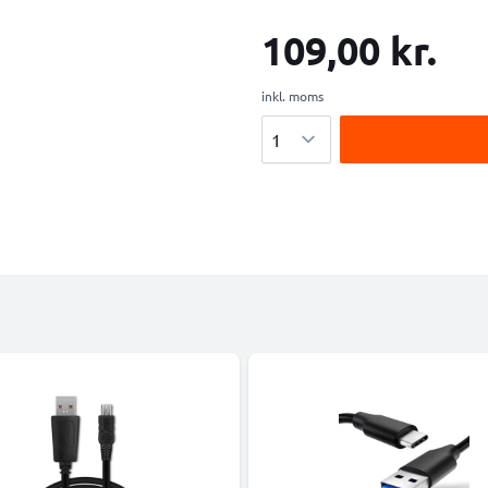
109,00 kr.
inkl. moms
Antal