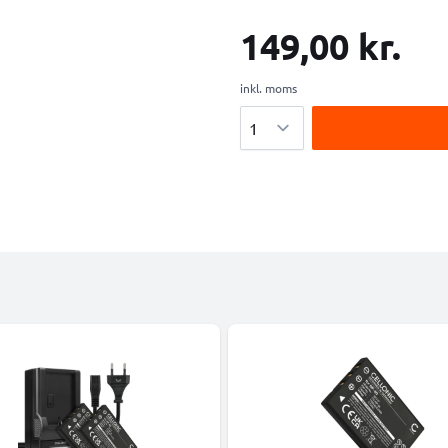
149,00 kr.
inkl. moms
Antal