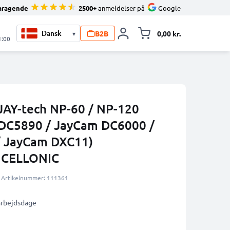
mragende
2500+
anmeldelser på
Google
B2B
0,00 kr.
▾
Toggle minicart, 
1:00
 JAY-tech NP-60 / NP-120
 DC5890 / JayCam DC6000 /
 JayCam DXC11)
a CELLONIC
Artikelnummer: 111361
 arbejdsdage