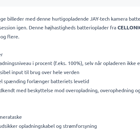
t tage billeder med denne hurtigopladende JAY-tech kamera batt
osession igen. Denne højhastigheds
batterioplader fra
CELLONI
og flere.
er
adningsniveau i procent (f.eks. 100%), selv når opladeren ikke er
bel input til brug over hele verden
l spænding forlænger batteriets levetid
dkendt med beskyttelse mod overopladning, overophedning og 
amerataske
rudsikker opladningskabel og strømforsyning