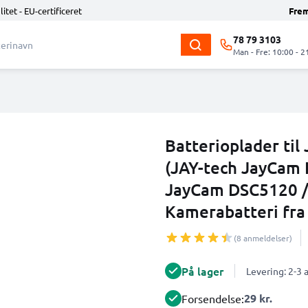
litet - EU-certificeret
Fre
78 79 3103
Man - Fre: 10:00 - 2
Batterioplader til
(JAY-tech JayCam
JayCam DSC5120 /
Kamerabatteri fr
(8 anmeldelser)
På lager
Levering: 2-3
29 kr.
Forsendelse: