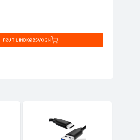
FØJ TIL INDKØBSVOGN