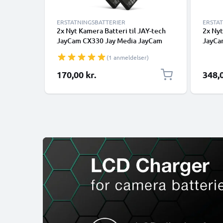
ERSTATNINGSBATTERIER
ERSTA
2x Nyt Kamera Batteri til JAY-tech
2x Nyt
JayCam CX330 Jay Media JayCam
JayCa
DXC11 i430 i6628 - NP-60 1180mAh
Media
(1 anmeldelser)
NP-60 skift batteri til kamera
1180m
batter
170,00 kr.
348,0