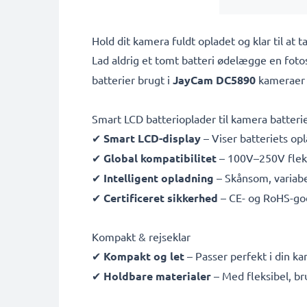
Hold dit kamera fuldt opladet og klar til a
Lad aldrig et tomt batteri ødelægge en fot
batterier brugt i
JayCam DC5890
kameraer 
Smart LCD batterioplader til kamera batteri
✔
Smart LCD-display
– Viser batteriets opl
✔
Global kompatibilitet
– 100V–250V fleksi
✔
Intelligent opladning
– Skånsom, variabe
✔
Certificeret sikkerhed
– CE- og RoHS-go
Kompakt & rejseklar
✔
Kompakt og let
– Passer perfekt i din k
✔
Holdbare materialer
– Med fleksibel, b