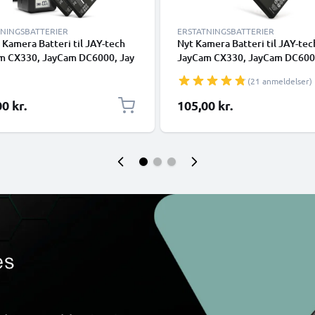
TNINGSBATTERIER
ERSTATNINGSBATTERIER
 Kamera Batteri til JAY-tech
Nyt Kamera Batteri til JAY-tec
m CX330, JayCam DC6000, Jay
JayCam CX330, JayCam DC6000
 i5100, JayCam DXC11 - NP-60
Media i5100, JayCam DXC11, N
(21 anmeldelser)
Ah + Oplader NP-60 skift
NP-60 1180mAh NP-60 skift ba
i til kamera
til kamera
0 kr.
105,00 kr.