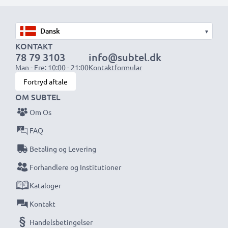
1x 2000mAh batteri:
ca. 4 timer
1x 3000mAh batteri:
ca. 6 timer
▾
KONTAKT
78 79 3103
info@subtel.dk
BEMÆRK:
For optimal ydeevne og levetid, oplad dine
Man - Fre: 10:00 - 21:00
Kontaktformular
batterier fuldt før første brug.
Fortryd aftale
OM SUBTEL
Gå aldrig glip af et skud med denne smarte,
Om Os
kompakte LCD-batterioplader fra CELLONIC.
Bestil nu med hurtig levering og 3 års garanti!
FAQ
Betaling og Levering
Forhandlere og Institutioner
Kataloger
Kontakt
Handelsbetingelser