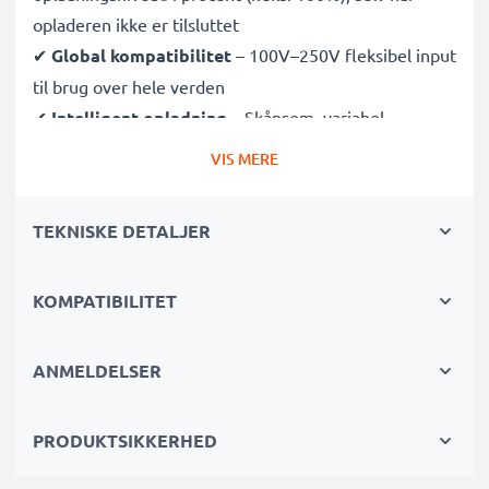
opladeren ikke er tilsluttet
✔
Global kompatibilitet
– 100V–250V fleksibel input
til brug over hele verden
✔
Intelligent opladning
– Skånsom, variabel
spænding forlænger batteriets levetid
VIS MERE
✔
Certificeret sikkerhed
– CE- og RoHS-godkendt
med beskyttelse mod overopladning, overophedning
TEKNISKE DETALJER
og kortslutning
KOMPATIBILITET
Kompakt & rejseklar
✔
Kompakt og let
– Passer perfekt i din kamerataske
✔
Holdbare materialer
– Med fleksibel, brudsikker
ANMELDELSER
opladningskabel og strømforsyning
PRODUKTSIKKERHED
Hurtige opladningstider
1x 1000mAh batteri:
ca. 2 timer