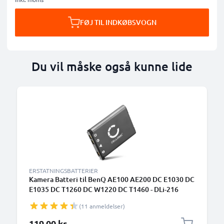
FØJ TIL INDKØBSVOGN
Du vil måske også kunne lide
ERSTATNINGSBATTERIER
Kamera Batteri til BenQ AE100 AE200 DC E1030 DC
E1035 DC T1260 DC W1220 DC T1460 - DLi-216
700mAh DLi-216 Udskiftsningsbatteri til kamera
(11 anmeldelser)
119,00 kr.