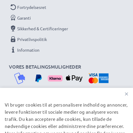
Fortrydelsesret
Garanti
Sikkerhed & Certificeringer
Privatlivspolitik
Information
VORES BETALINGSMULIGHEDER
×
Vi bruger cookies til at personalisere indhold og annoncer,
VORES FORSENDELSESPARTNERE
levere funktioner til sociale medier og analysere vores
trafik. Du kan acceptere alle cookies, kun tillade de
nødvendige cookies eller administrere dine præferencer.
© subtel.dk 2026