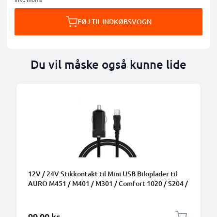
FØJ TIL INDKØBSVOGN
Du vil måske også kunne lide
B
12V / 24V Stikkontakt til Mini USB Biloplader til
AURO M451 / M401 / M301 / Comfort 1020 / S204 /
Event / Comfort 1010 Telefon / Smartphone Lighter
Adapter 1.5m Opladningskabel
99,00 kr.