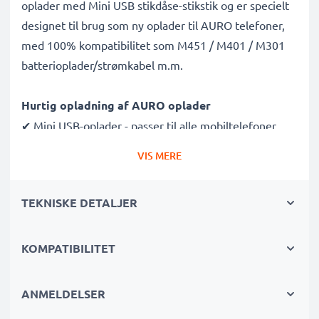
oplader med Mini USB stikdåse-stikstik og er specielt
designet til brug som ny oplader til AURO telefoner,
med 100% kompatibilitet som M451 / M401 / M301
batterioplader/strømkabel m.m.
Hurtig opladning af AURO oplader
✔ Mini USB-oplader - passer til alle mobiltelefoner
med Mini USB-opladningsstikdåse
VIS MERE
✔ Hurtig oplader til hurtige opladningspauser -
højhastighedsbatterioplader med 1A / 1000mA høj
TEKNISKE DETALJER
opladningshastighed
✔ Materialer af høj kvalitet - med et holdbart,
fleksibelt, knæk- og brudsikkert opladerkabel og stik
KOMPATIBILITET
✔ Lille, kompakt og pladsbesparende - ideel til at tage
med på rejser og ferier
ANMELDELSER