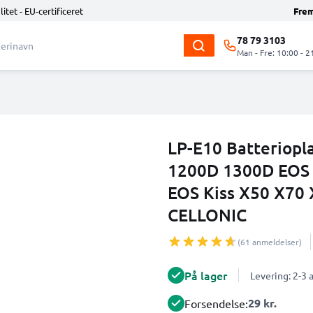
litet - EU-certificeret
Fre
78 79 3103
Man - Fre: 10:00 - 2
LP-E10 Batteriopl
1200D 1300D EOS
EOS Kiss X50 X70 
CELLONIC
(61 anmeldelser)
På lager
Levering: 2-3
29 kr.
Forsendelse: