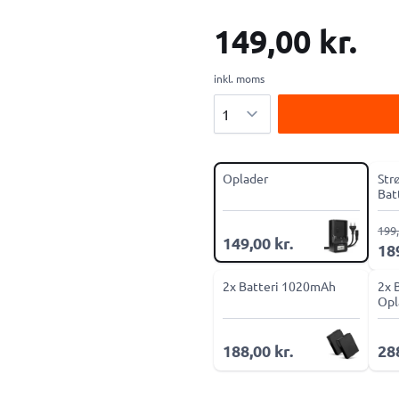
149,00 kr.
inkl. moms
Antal
Oplader
Str
Bat
kob
199,
149,00 kr.
189
2x Batteri 1020mAh
2x 
Opl
188,00 kr.
288