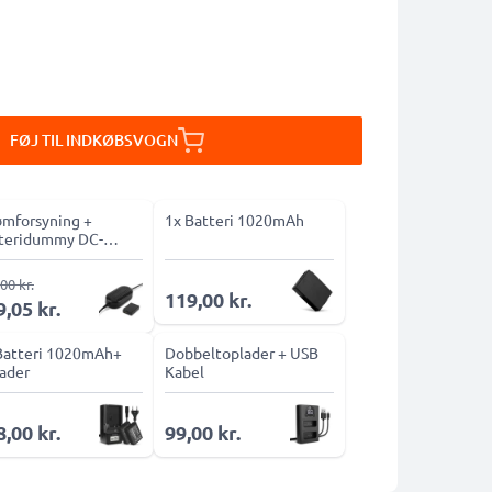
FØJ TIL INDKØBSVOGN
ømforsyning +
1x Batteri 1020mAh
teridummy DC-
ler
00 kr.
119,00 kr.
,05 kr.
Batteri 1020mAh+
Dobbeltoplader + USB
ader
Kabel
,00 kr.
99,00 kr.