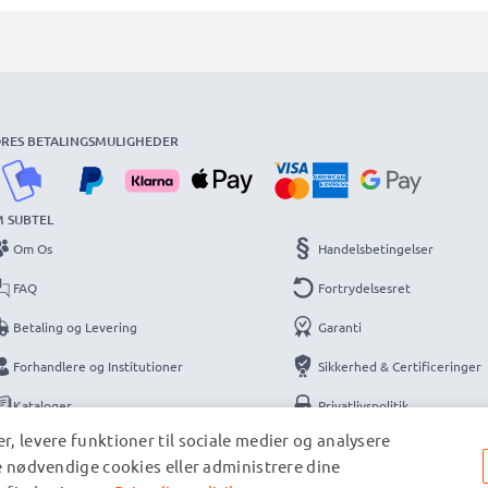
RES BETALINGSMULIGHEDER
 SUBTEL
Om Os
Handelsbetingelser
FAQ
Fortrydelsesret
Betaling og Levering
Garanti
Forhandlere og Institutioner
Sikkerhed & Certificeringer
Kataloger
Privatlivspolitik
r, levere funktioner til sociale medier og analysere
Kontakt
Information
de nødvendige cookies eller administrere dine