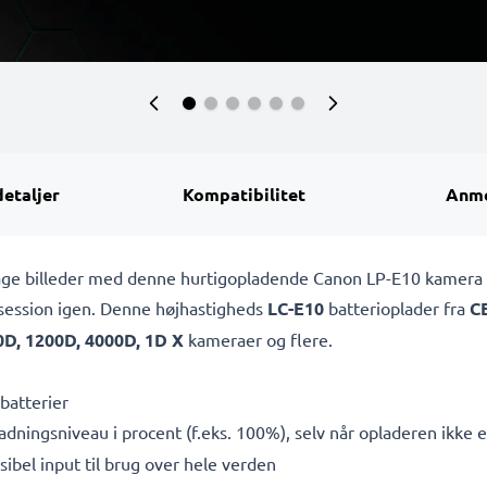
detaljer
Kompatibilitet
Anme
t tage billeder med denne hurtigopladende Canon LP-E10 kamera
osession igen. Denne højhastigheds
LC-E10
batterioplader fra
C
D, 1200D, 4000D, 1D X
kameraer og flere.
batterier
adningsniveau i procent (f.eks. 100%), selv når opladeren ikke er
bel input til brug over hele verden