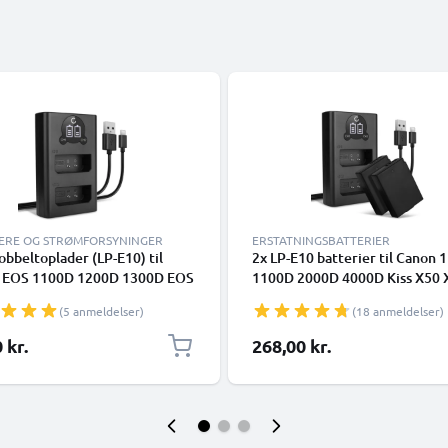
ERE OG STRØMFORSYNINGER
ERSTATNINGSBATTERIER
bbeltoplader (LP-E10) til
2x LP-E10 batterier til Canon 
 EOS 1100D 1200D 1300D EOS
1100D 2000D 4000D Kiss X50 
EOS 2000D EOS 4000D Kiss X50
X80 Canon Rebel T3 T5 T6 EOS
(5 anmeldelser)
(18 anmeldelser)
0 Rebel T3 T5 T6 + 1m + USB
1100D - 1020mAh udskiftning 
 fra CELLONIC
kamerabatteri + USB LCD dobb
 kr.
268,00 kr.
oplader