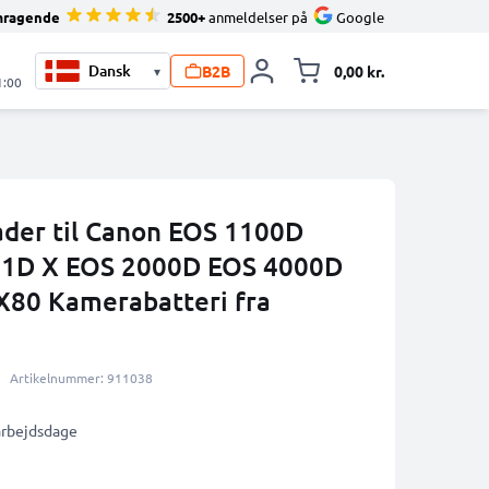
mragende
2500+
anmeldelser på
Google
B2B
0,00 kr.
▾
Toggle minicart, 
1:00
ader til Canon EOS 1100D
 1D X EOS 2000D EOS 4000D
X80 Kamerabatteri fra
Artikelnummer: 911038
 arbejdsdage