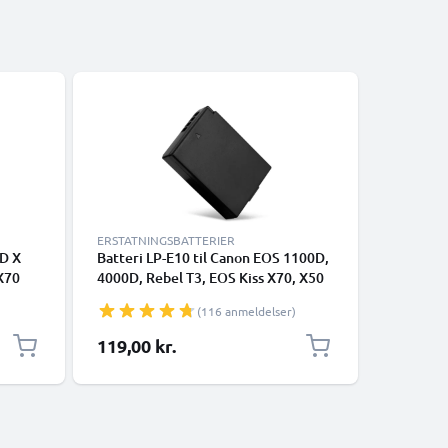
ERSTATNINGSBATTERIER
ERSTATNI
1D X
Batteri LP-E10 til Canon EOS 1100D,
2x LP-E1
X70
4000D, Rebel T3, EOS Kiss X70, X50
2000D 40
fra CELLONIC
X80 Cano
(116 anmeldelser)
af
1100D DS
elt
1020mA
119,00 kr.
188,00 