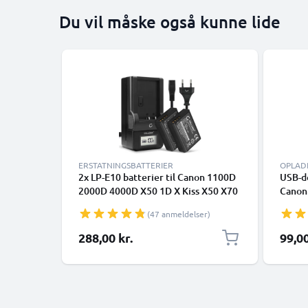
Du vil måske også kunne lide
ERSTATNINGSBATTERIER
OPLAD
2x LP-E10 batterier til Canon 1100D
USB-do
2000D 4000D X50 1D X Kiss X50 X70
Canon
X80 Canon Rebel T3 T5 T6 EOS
1D X 
(47 anmeldelser)
1100D - 1020mAh udskiftning af
X70 X8
kamerabatteri + LCD Smart Charger
Kabel
288,00 kr.
99,00