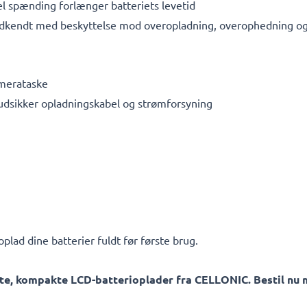
l spænding forlænger batteriets levetid
dkendt med beskyttelse mod overopladning, overophedning og 
amerataske
rudsikker opladningskabel og strømforsyning
plad dine batterier fuldt før første brug.
te, kompakte LCD-batterioplader fra CELLONIC. Bestil nu m