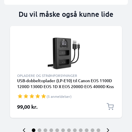
Du vil måske også kunne lide
OPLADERE OG STRØMFORSYNINGER
USB-dobbeltoplader (LP-E10) til Canon EOS 1100D
1200D 1300D EOS 1D X EOS 2000D EOS 4000D Kiss
X50 X70 X80 Rebel T3 T5 T6 + 1m + USB Kabel fra
(5 anmeldelser)
CELLONIC
99,00 kr.