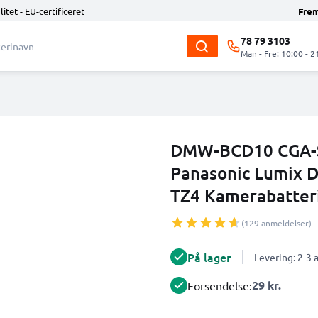
litet - EU-certificeret
Fre
78 79 3103
Man - Fre: 10:00 - 2
DMW-BCD10 CGA-S0
Panasonic Lumix 
TZ4 Kamerabatter
(129 anmeldelser)
På lager
Levering: 2-3
29 kr.
Forsendelse: