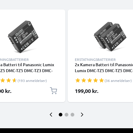
TNINGSBATTERIER
ERSTATNINGSBATTERIER
 Batteri til Panasonic Lumix
2x Kamera Batteri til Panasoni
Z5 DMC-TZ5 DMC-TZ3 DMC-
Lumix DMC-TZ5 DMC-TZ5 DMC
MC-TZ4 DMC-TZ2 - CGA-
DMC-TZ1 DMC-TZ4 DMC-TZ2 - 
(193 anmeldelser)
(36 anmeldelser)
CGR-S007,DMW-BCD10
S007 CGR-S007 DMW-BCD10
 Udskiftsningsbatteri til
900mAh Udskiftsningsbatteri t
0 kr.
199,00 kr.
a
kamera