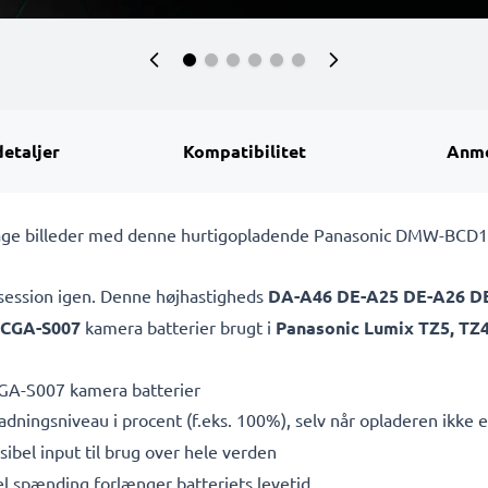
detaljer
Kompatibilitet
Anme
at tage billeder med denne hurtigopladende Panasonic DMW-BCD
osession igen. Denne højhastigheds
DA-A46 DE-A25 DE-A26 D
CGA-S007
kamera batterier brugt i
Panasonic Lumix TZ5, TZ4
GA-S007 kamera batterier
adningsniveau i procent (f.eks. 100%), selv når opladeren ikke er
bel input til brug over hele verden
l spænding forlænger batteriets levetid