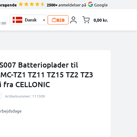
mragende
2500+
anmeldelser på
Google
B2B
0,00 kr.
▾
Toggle minicart, 
1:00
07 Batterioplader til
DMC-TZ1 TZ11 TZ15 TZ2 TZ3
i fra CELLONIC
Artikelnummer: 111309
 arbejdsdage