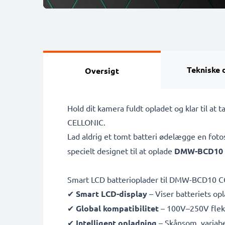
Tekniske 
Oversigt
Hold dit kamera fuldt opladet og klar til 
CELLONIC.
Lad aldrig et tomt batteri ødelægge en fot
specielt designet til at oplade
DMW-BCD10 
Smart LCD batterioplader til DMW-BCD10 C
✔
Smart LCD-display
– Viser batteriets opl
✔
Global kompatibilitet
– 100V–250V fleksi
✔
Intelligent opladning
– Skånsom, variabe