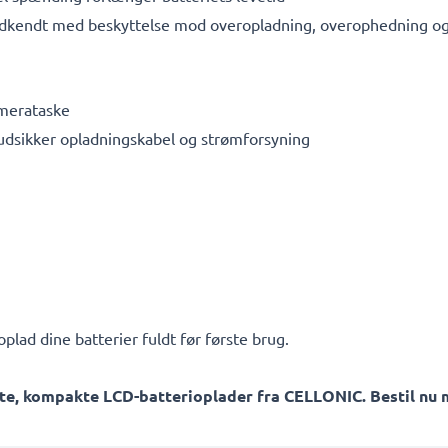
dkendt med beskyttelse mod overopladning, overophedning og 
amerataske
rudsikker opladningskabel og strømforsyning
plad dine batterier fuldt før første brug.
te, kompakte LCD-batterioplader fra CELLONIC. Bestil nu m