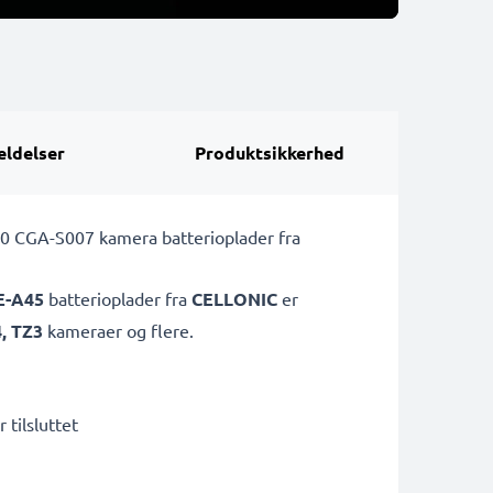
ldelser
Produktsikkerhed
10 CGA-S007 kamera batterioplader fra
E-A45
batterioplader fra
CELLONIC
er
, TZ3
kameraer og flere.
 tilsluttet