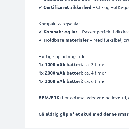
✔
Certificeret sikkerhed
– CE- og RoHS-go
Kompakt & rejseklar
✔
Kompakt og let
– Passer perfekt i din k
✔
Holdbare materialer
– Med fleksibel, b
Hurtige opladningstider
1x 1000mAh batteri:
ca. 2 timer
1x 2000mAh batteri:
ca. 4 timer
1x 3000mAh batteri:
ca. 6 timer
BEMÆRK:
For optimal ydeevne og levetid, o
Gå aldrig glip af et skud med denne smar