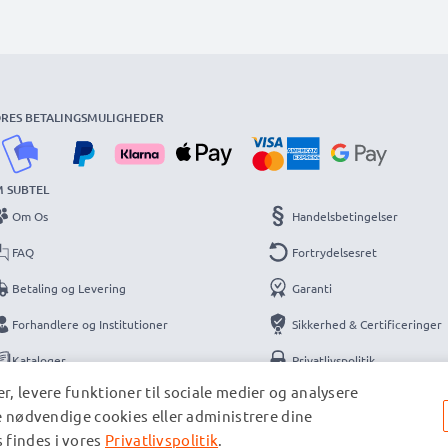
RES BETALINGSMULIGHEDER
 SUBTEL
Om Os
Handelsbetingelser
FAQ
Fortrydelsesret
Betaling og Levering
Garanti
Forhandlere og Institutioner
Sikkerhed & Certificeringer
Kataloger
Privatlivspolitik
r, levere funktioner til sociale medier og analysere
Kontakt
Information
de nødvendige cookies eller administrere dine
 findes i vores
Privatlivspolitik
.