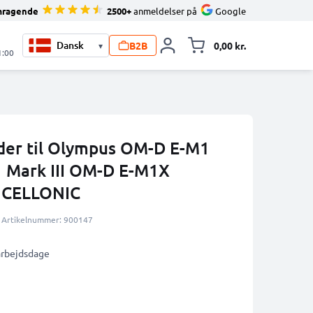
mragende
2500+
anmeldelser på
Google
B2B
0,00 kr.
▾
Toggle minicart, 
1:00
der til Olympus OM-D E-M1
 Mark III OM-D E-M1X
a CELLONIC
Artikelnummer: 900147
 arbejdsdage