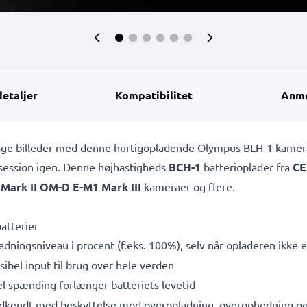
detaljer
Kompatibilitet
Anme
at tage billeder med denne hurtigopladende Olympus BLH-1 kamer
osession igen. Denne højhastigheds
BCH-1
batterioplader fra
CE
Mark II OM-D E-M1 Mark III
kameraer og flere.
atterier
adningsniveau i procent (f.eks. 100%), selv når opladeren ikke er
bel input til brug over hele verden
l spænding forlænger batteriets levetid
dkendt med beskyttelse mod overopladning, overophedning og 