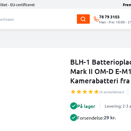
litet - EU-certificeret
Fre
78 79 3103
Man - Fre: 10:00 - 2
BLH-1 Batteriopla
Mark II OM-D E-M1
Kamerabatteri fr
(4 anmeldelser)
På lager
Levering: 2-3
29 kr.
Forsendelse: