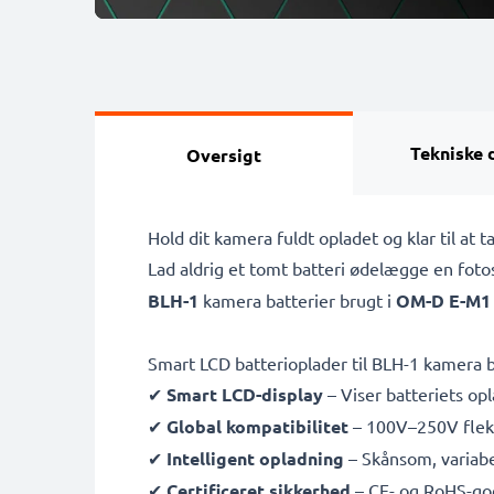
Tekniske 
Oversigt
Hold dit kamera fuldt opladet og klar til 
Lad aldrig et tomt batteri ødelægge en fot
BLH-1
kamera batterier brugt i
OM-D E-M1 
Smart LCD batterioplader til BLH-1 kamera b
✔
Smart LCD-display
– Viser batteriets opl
✔
Global kompatibilitet
– 100V–250V fleksi
✔
Intelligent opladning
– Skånsom, variabe
✔
Certificeret sikkerhed
– CE- og RoHS-go