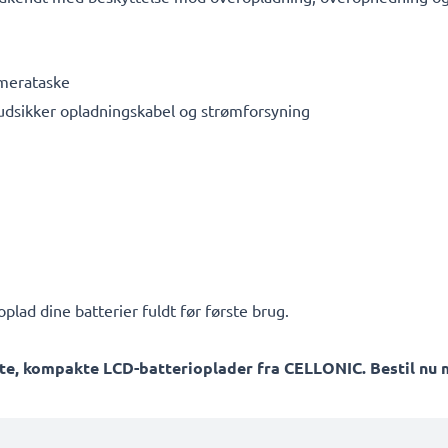
amerataske
rudsikker opladningskabel og strømforsyning
plad dine batterier fuldt før første brug.
te, kompakte LCD-batterioplader fra CELLONIC. Bestil nu m