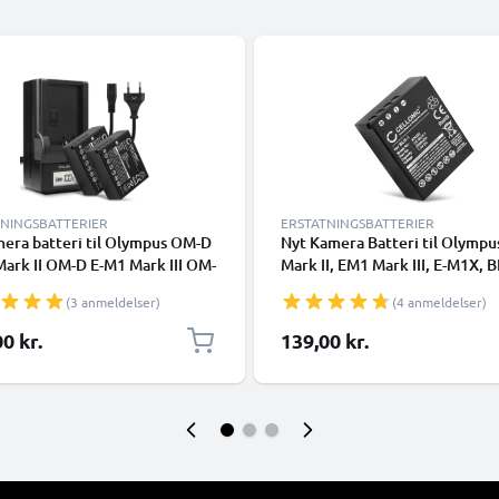
TNINGSBATTERIER
ERSTATNINGSBATTERIER
era batteri til Olympus OM-D
Nyt Kamera Batteri til Olymp
ark II OM-D E-M1 Mark III OM-
Mark II, EM1 Mark III, E-M1X, B
X / BLH-1 / BCH-1 - Udskift
BLH-1 2000mAh skift batteri ti
(3 anmeldelser)
(4 anmeldelser)
batteri + Oplader BCH-1
kamera
 batteri
0 kr.
139,00 kr.