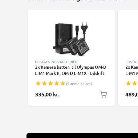
ERSTATNINGSBATTERIER
ERSTA
2x Kamera batteri til Olympus OM-D
2x Kam
E-M1 Mark II, OM-D E-M1X - Udskift
E-M1 M
BLH-1 batteri + Oplader BCH-1
D E-M1
(5 anmeldelser)
ekstra batteri
BLH-1 
ekstra
335,00 kr.
489,0