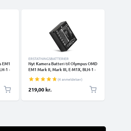
ERSTATNINGSBATTERIER
ERSTATNI
us EM1
Nyt Kamera Batteri til Olympus OMD
2x Nyt K
LH-1 -
EM1 Mark II, Mark III, E-M1X, BLH-1 -
OM-D E-M
l
BLH-1 2250mAh skift batteri til
III OM-D
(4 anmeldelser)
kamera
skift bat
219,00 kr.
218,00 