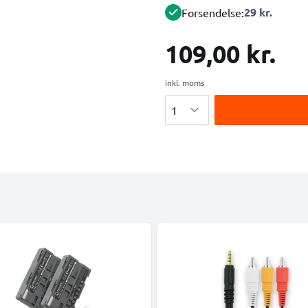
29 kr.
Forsendelse:
109,00 kr.
inkl. moms
Antal