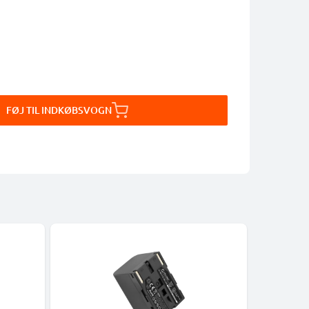
FØJ TIL INDKØBSVOGN