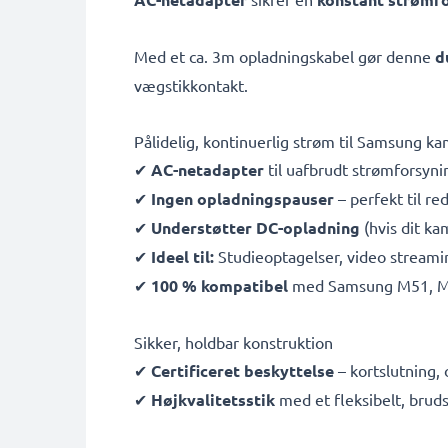
Med et ca. 3m opladningskabel gør denne
d
vægstikkontakt.
Pålidelig, kontinuerlig strøm til Samsung k
✔
AC-netadapter
til uafbrudt strømforsyni
✔
Ingen opladningspauser
– perfekt til re
✔
Understøtter DC-opladning
(hvis dit ka
✔
Ideel til:
Studieoptagelser, video streamin
✔
100 % kompatibel
med Samsung M51, M5
Sikker, holdbar konstruktion
✔
Certificeret beskyttelse
– kortslutning,
✔
Højkvalitetsstik
med et fleksibelt, bruds