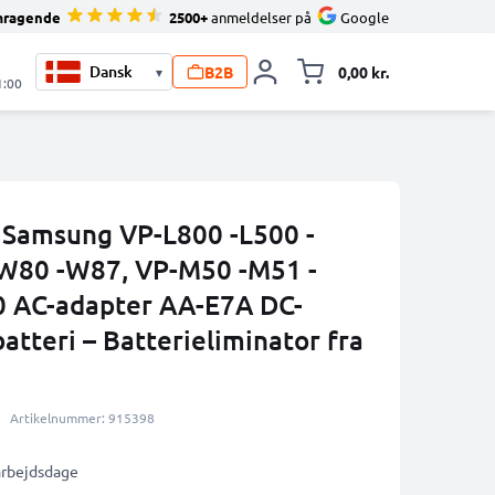
mragende
2500+
anmeldelser på
Google
B2B
0,00 kr.
▾
Toggle minicart, 
1:00
l Samsung VP-L800 -L500 -
-W80 -W87, VP-M50 -M51 -
0 AC-adapter AA-E7A DC-
tteri – Batterieliminator fra
Artikelnummer: 915398
 arbejdsdage