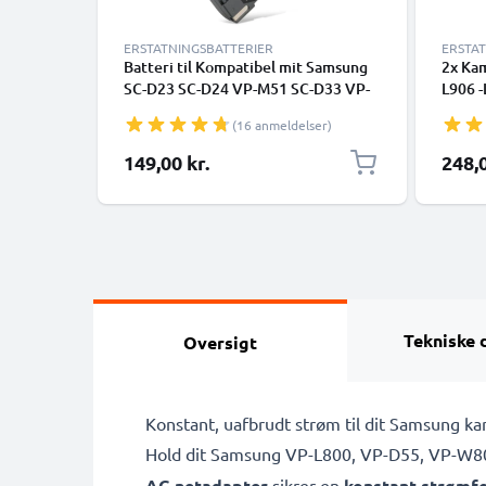
ERSTATNINGSBATTERIER
ERSTA
Batteri til Kompatibel mit Samsung
2x Kam
SC-D23 SC-D24 VP-M51 SC-D33 VP-
L906 -
M52 VP-M53 SC-D77 SC-D27 VP-M54
VP-W8
(16 anmeldelser)
SC-D86 VM-A300 SC-D67 VM-A320
-L900 
VP-L700 VP-M50 SC-L700 VM-A400
L160 
149,00 kr.
248,0
Kompatibel mit Medion MD9014
Udskif
Kompatibel mit Samsung VM-C300
VM-B310 SB-L110A -L160 -L320 -
L480 (
Tekniske 
Oversigt
Konstant, uafbrudt strøm til dit Samsung k
Hold dit Samsung VP-L800, VP-D55, VP-W80,
AC-netadapter
sikrer en
konstant strømf