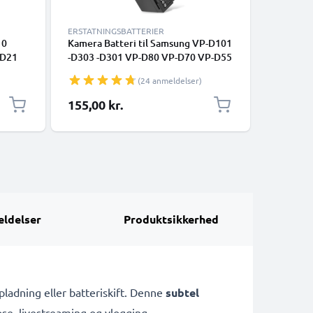
ERSTATNINGSBATTERIER
ERSTATNI
10
Kamera Batteri til Samsung VP-D101
2x Kamer
-D21
-D303 -D301 VP-D80 VP-D70 VP-D55
D101 -D
Ray,
VP-D31 VP-D20 -D21 VP-D10 SC-D23
VP-D55 
(24 anmeldelser)
A-stik,
Medion MD9090 - SB-L110 SB-L220
D10 SC-D
bel
SB-LS110 3000mAh
L110 SB
155,00 kr.
280,00 
Udskiftsningsbatteri til kamera
Udskifts
ldelser
Produktsikkerhed
adning eller batteriskift. Denne
subtel
pse, livestreaming og vlogging.