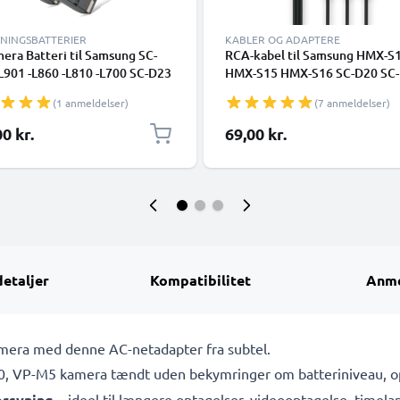
TNINGSBATTERIER
KABLER OG ADAPTERE
era Batteri til Samsung SC-
RCA-kabel til Samsung HMX-S
L901 -L860 -L810 -L700 SC-D23
HMX-S15 HMX-S16 SC-D20 SC
0 -W70 -W60 VP-M50 VP-L800
SC-D22 SC-D23, TV, DVD, Blu-
(1 anmeldelser)
(7 anmeldelser)
-L700 -L600 -L600 - SB-L110A -
Kamera, Konsol – AV-kabel, RC
-L320 -L480 1850mAh
Audio-Video Composite AV-ka
0 kr.
69,00 kr.
tsningsbatteri til kamera
detaljer
Kompatibilitet
Anme
amera med denne AC-netadapter fra subtel.
 VP-M5 kamera tændt uden bekymringer om batteriniveau, opl
orsyning
– ideel til længere optagelser, videooptagelse, timela