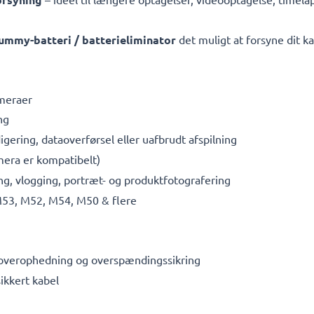
ummy-batteri / batterieliminator
det muligt at forsyne dit k
ameraer
ng
digering, dataoverførsel eller uafbrudt afspilning
mera er kompatibelt)
g, vlogging, portræt- og produktfotografering
3, M52, M54, M50 & flere
 overophedning og overspændingssikring
ikkert kabel