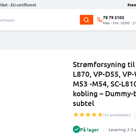
litet - EU-certificeret
Fre
78 79 3103
Man - Fre: 10:00 - 2
Strømforsyning ti
L870, VP-D55, VP
M53 -M54, SC-L81
kobling – Dummy-ba
subtel
(12 anmeldelser)
På lager
Levering: 2-3