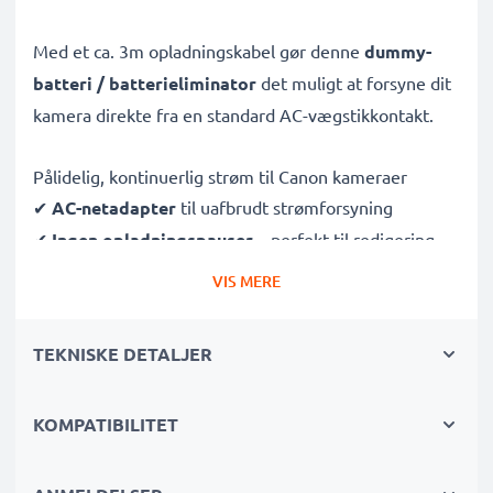
Med et ca. 3m opladningskabel gør denne
dummy-
batteri / batterieliminator
det muligt at forsyne dit
kamera direkte fra en standard AC-vægstikkontakt.
Pålidelig, kontinuerlig strøm til Canon kameraer
✔
AC-netadapter
til uafbrudt strømforsyning
✔
Ingen opladningspauser
– perfekt til redigering,
dataoverførsel eller uafbrudt afspilning
VIS MERE
✔
Understøtter DC-opladning
(hvis dit kamera er
kompatibelt)
TEKNISKE DETALJER
✔
Ideel til:
Studieoptagelser, video streaming,
vlogging, portræt- og produktfotografering
KOMPATIBILITET
✔
100 % kompatibel
med PowerShot SX20 IS, S3 IS,
SX10 IS & flere