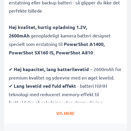
erstatning eller backup batteri - så glipper du ikke det
perfekte billede
Høj kvalitet, hurtig opladning 1.2V,
2600mAh
genopladeligt kamera batteri designet
specielt som erstatning til
PowerShot A1400,
PowerShot SX160 IS, PowerShot A810
.
✔
Høj kapacitet, lang batterilevetid
– 2600mAh for
premium kvalitet og ydeevne med en øget levetid.
✔
Lang levetid ved fuld effekt
- batteri NiMH
teknologi med reduceret memory-effekt til
fastholdelse af opladning uden strømudsving.
✔
Pålidelig ydeevne
- færre opladninger og mindre
VIS MERE
ventetid på, at dit kamerabatteri oplades.
✔
Certificeret sikkerhed og kvalitet
- CE & ROHS