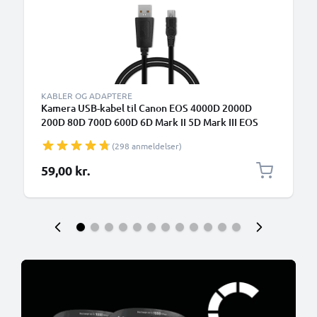
KABLER OG ADAPTERE
Kamera USB-kabel til Canon EOS 4000D 2000D
200D 80D 700D 600D 6D Mark II 5D Mark III EOS
M10 PowerShot G7X SX530 IXUS 185 1m Hurtig
(298 anmeldelser)
opladning af datakabel til kamera 1A
Opladerledning PVC - Sort
59,00 kr.