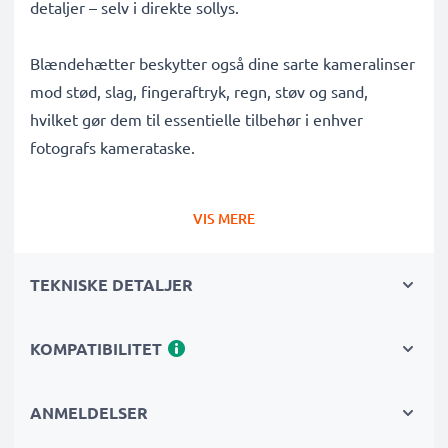
detaljer – selv i direkte sollys.
Blændehætter beskytter også dine sarte kameralinser
mod stød, slag, fingeraftryk, regn, støv og sand,
hvilket gør dem til essentielle tilbehør i enhver
fotografs kamerataske.
Hvorfor vælge denne ET-65B cylindrisk / rund bajonet
VIS MERE
Modlysblænde fra CELLONIC?
✔ 100% kompatibel med Canon kameraer,
TEKNISKE DETALJER
camcordere, DSLR'er og mere
✔ Forbedrer fotofarvedybde, kontrast og klarhed
✔ Fjerner uønsket modlys, sidelysglare og
KOMPATIBILITET
linseflimmer
✔ Beskytter din linse mod stød, fald, regn, støv og
ANMELDELSER
skader