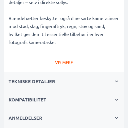
detaljer – selv i direkte sollys.
Blændehætter beskytter også dine sarte kameralinser
mod stød, slag, fingeraftryk, regn, støv og sand,
hvilket gør dem til essentielle tilbehør i enhver
fotografs kamerataske.
Hvorfor vælge denne Ø 52mm Ø 52mm blomst /
VIS MERE
kronblad skruet ind Modlysblænde fra CELLONIC?
✔ 100% kompatibel med Ø 52mm kameraer,
TEKNISKE DETALJER
camcordere, DSLR'er og mere
✔ Forbedrer fotofarvedybde, kontrast og klarhed
✔ Fjerner uønsket modlys, sidelysglare og
KOMPATIBILITET
linseflimmer
✔ Beskytter din linse mod stød, fald, regn, støv og
ANMELDELSER
skader