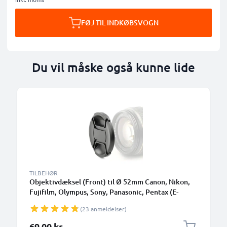
FØJ TIL INDKØBSVOGN
Du vil måske også kunne lide
TILBEHØR
Objektivdæksel (Front) til Ø 52mm Canon, Nikon,
Fujifilm, Olympus, Sony, Panasonic, Pentax (E-
52,FLCP-52,LC-N52,CP-52,LC-52), Snap-On: Central
(23 anmeldelser)
klemme Beskyttelsesdæksel Cover Cap
69,00 kr.