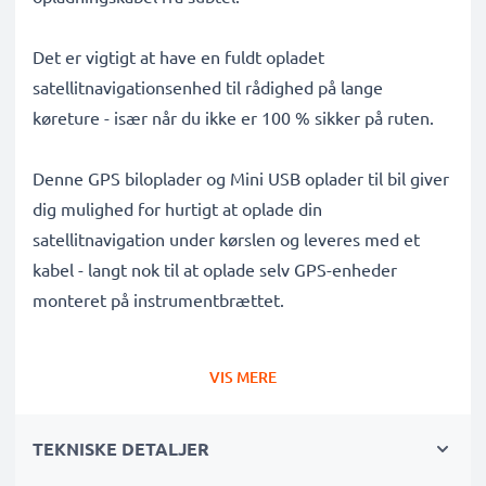
Det er vigtigt at have en fuldt opladet
satellitnavigationsenhed til rådighed på lange
køreture - især når du ikke er 100 % sikker på ruten.
Denne GPS biloplader og Mini USB oplader til bil giver
dig mulighed for hurtigt at oplade din
satellitnavigation under kørslen og leveres med et
kabel - langt nok til at oplade selv GPS-enheder
monteret på instrumentbrættet.
Denne Mini USB biloplader er 100 % kompatibel med
VIS MERE
Typhoon MyGuide 3610 / MyGuide 3600 / MyGuide
3620 GPS'er og meget mere og har følgende
TEKNISKE DETALJER
funktioner: