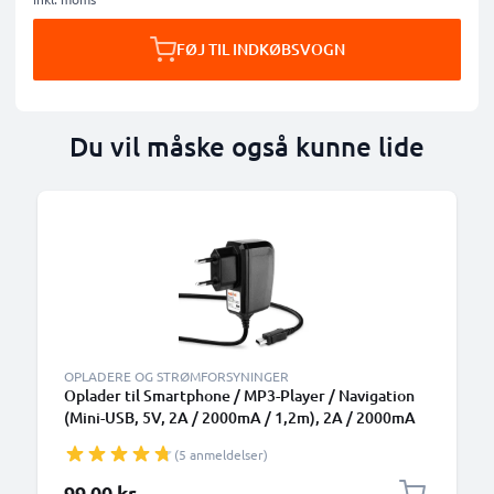
FØJ TIL INDKØBSVOGN
Du vil måske også kunne lide
B
OPLADERE OG STRØMFORSYNINGER
Oplader til Smartphone / MP3-Player / Navigation
(Mini-USB, 5V, 2A / 2000mA / 1,2m), 2A / 2000mA
Med indbygget opladningskabel 1,2m
(5 anmeldelser)
99,00 kr.