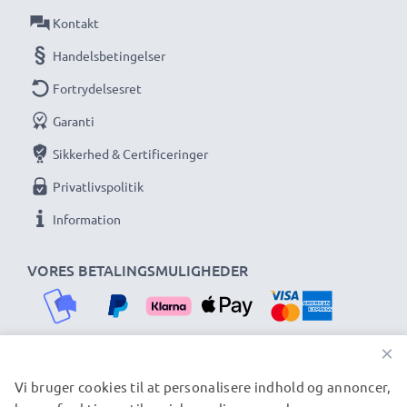
★ 3 års garanti ★
Kontakt
Vi har siden 2004 ageret som international
Handelsbetingelser
specialforhandler og vi ved, hvad det kommer an på
Fortrydelsesret
ved højkvalitetsprodukter. Derfor giver sikrer vi dig en
garanti på 36 måneder!
Garanti
Sikkerhed & Certificeringer
Privatlivspolitik
Information
VORES BETALINGSMULIGHEDER
×
Vi bruger cookies til at personalisere indhold og annoncer,
VORES FORSENDELSESPARTNERE