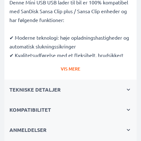
Denne Mini USB USB lader til bil er 100% kompatibel
med SanDisk Sansa Clip plus / Sansa Clip enheder og
har følgende funktioner:
✔ Moderne teknologi: høje opladningshastigheder og
automatisk slukningssikringer
✔ Kvalitetsudførelse med et fleksibelt, brudsikkert
opladningskabel
VIS MERE
✔ Beskyttelse mod kortslutninger, overophedning og
overspænding
TEKNISKE DETALJER
✔ Kompakt, bærbart og ergonomisk design - ideelt til
rejser
✔ Fleksibel indgangsspænding & LED-
KOMPATIBILITET
opladningsindikator
ANMELDELSER
Denne USB-adapter fungerer også i motorcykler,