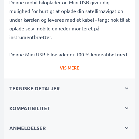
Denne mobil biloplader og Mini USB giver dig
mulighed for hurtigt at oplade din satellitnavigation
under kørslen og leveres med et kabel - langt nok til at
oplade selv mobile enheder monteret på
instrumentbrættet.
Denne Mini USB biloplader er 100 % kompatibel med
Fujitsu Pocket Loox N110 / N100 / T810 mobil og
VIS MERE
meget mere og har følgende funktioner:
TEKNISKE DETALJER
✔ Høj opladningshastighed og automatisk
slukningssikring
✔ Kvalitetsudførelse med et fleksibelt, brudsikkert
KOMPATIBILITET
opladningskabel
✔ Beskyttelse mod kortslutninger, overophedning og
ANMELDELSER
overspænding