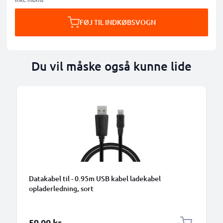
FØJ TIL INDKØBSVOGN
Du vil måske også kunne lide
B
Datakabel til - 0.95m USB kabel ladekabel
opladerledning, sort
59,00 kr.