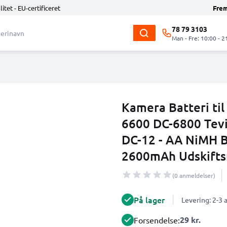
litet - EU-certificeret
Fre
78 79 3103
Man - Fre: 10:00 - 2
Kamera Batteri ti
6600 DC-6800 Tevi
DC-12 - AA NiMH B
2600mAh Udskiftsn
(0 anmeldelser)
På lager
Levering: 2-3
29 kr.
Forsendelse: