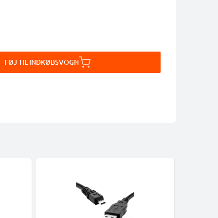
FØJ TIL INDKØBSVOGN
-5%