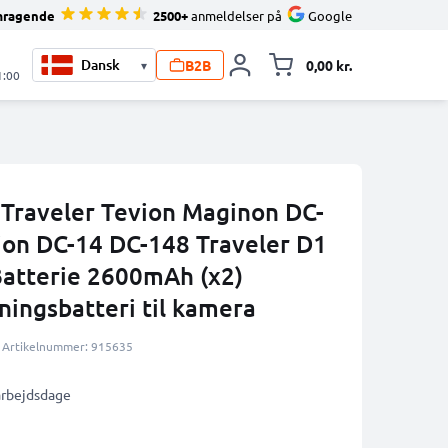
mragende
2500+
anmeldelser på
Google
B2B
0,00 kr.
▾
Toggle minicart, 
1:00
l Traveler Tevion Maginon DC-
on DC-14 DC-148 Traveler D1
atterie 2600mAh (x2)
ingsbatteri til kamera
Artikelnummer: 915635
 arbejdsdage