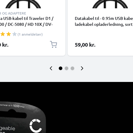
R OG ADAPTERE
 USB-kabel til Traveler D1 /
Datakabel til - 0.95m USB kabe
0 / DC-5080 / HD 10X / DV-
ladekabel opladerledning, sort
/ DV-5000 HD 1m Hurtig
(1 anmeldelser)
ing af datakabel til kamera 1A
rledning PVC - Sort
 kr.
59,00 kr.