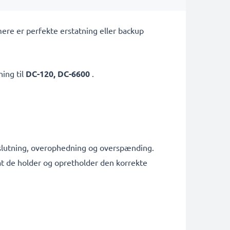
ere er perfekte erstatning eller backup
ing til
DC-120, DC-6600
.
tslutning, overophedning og overspænding.
g at de holder og opretholder den korrekte