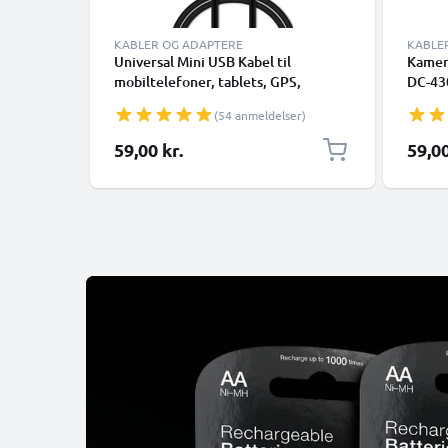
KABLER OG ADAPTERE
KABLE
Universal Mini USB Kabel til
Kamera
mobiltelefoner, tablets, GPS,
DC-430
højttalere 1A Hurtig dataoverførsel
5070 
(54 anmeldelser)
1m PVC Opladning/opladerkabel -
opladn
Sort
Oplade
59,00 kr.
59,00