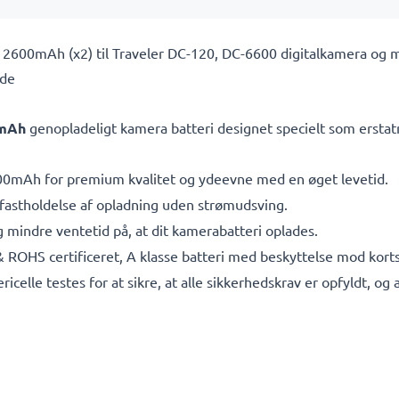
 2600mAh (x2) til Traveler DC-120, DC-6600 digitalkamera og m
ede
00mAh
genopladeligt kamera batteri designet specielt som erstatn
0mAh for premium kvalitet og ydeevne med en øget levetid.
il fastholdelse af opladning uden strømudsving.
 mindre ventetid på, at dit kamerabatteri oplades.
& ROHS certificeret, A klasse batteri med beskyttelse mod kor
ericelle testes for at sikre, at alle sikkerhedskrav er opfyldt, o