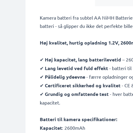
Kamera batteri fra subtel AA NiMH Batterie
batteri - så glipper du ikke det perfekte bill
Høj kvalitet, hurtig opladning 1.2V, 26
✔
Høj kapacitet, lang batterilevetid
– 260
✔
Lang levetid ved fuld effekt
- batteri t
✔
Pålidelig ydeevne
- færre opladninger og
✔
Certificeret sikkerhed og kvalitet
- CE 
✔
Grundig og omfattende test
- hver batt
kapacitet.
Batteri til kamera specifikationer:
Kapacitet
: 2600mAh