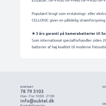
Erstatter: NP-FH30 NP-FH40 NP-FH50 NP-FH
Populært brugt som erstatnings- eller ekstr
CELLONIC giver en pålidelig strømforsyning 
★ 3 års garanti på kamerabatterier til 
Som international specialforhandler siden 20
batterier af høj kvalitet til moderne fotouds
KONTAKT
VO
78 79 3103
Man - Fre: 10:00 - 21:00
info@subtel.dk
OM
Kontaktformular