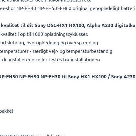
er-shot NP-FH40 NP-FH50 -FH60 original genopladeligt batteri
øj kvalitet til dit Sony DSC-HX1 HX100, Alpha A230 digitalk
kvalitet i op til 1000 opladningscyklusser.
 kortslutning, overophedning og overspænding
temperaturer - særligt vejr- og temperaturbestandig
e installerede celler testes før installationen
 NP-FH50 NP-FH50 NP-FH30 til Sony HX1 HX100 / Sony A230
ipakke)