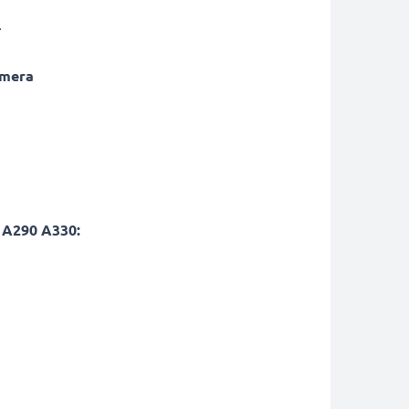
.
amera
 A290 A330: