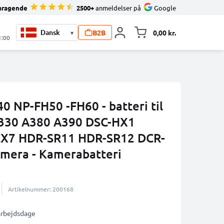
mragende
2500+
anmeldelser på
Google
B2B
0,00 kr.
▾
Toggle minicart, 
1:00
0 NP-FH50 -FH60 - batteri til
330 A380 A390 DSC-HX1
X7 HDR-SR11 HDR-SR12 DCR-
mera - Kamerabatteri
Artikelnummer: 200168
 arbejdsdage