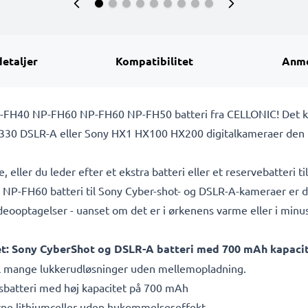
detaljer
Kompatibilitet
Anme
P-FH40 NP-FH60 NP-FH60 NP-FH50 batteri fra CELLONIC! Det kv
30 DSLR-A eller Sony HX1 HX100 HX200 digitalkameraer den nød
ller du leder efter et ekstra batteri eller et reservebatteri til 
H60 batteri til Sony Cyber-shot- og DSLR-A-kameraer er den 
ooptagelser - uanset om det er i ørkenens varme eller i minusg
tet: Sony CyberShot og DSLR-A batteri med 700 mAh kapacit
til mange lukkerudløsninger uden mellemopladning.
ngsbatteri med høj kapacitet på 700 mAh
erne lithiumceller uden hukommelseseffekt