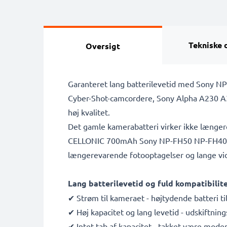
Tekniske 
Oversigt
Garanteret lang batterilevetid med Sony N
Cyber-Shot-camcordere, Sony Alpha A230 A3
høj kvalitet.
Det gamle kamerabatteri virker ikke længere, e
CELLONIC 700mAh Sony NP-FH50 NP-FH40 NP-F
længerevarende fotooptagelser og lange vide
Lang batterilevetid og fuld kompatibili
✔ Strøm til kameraet - højtydende batteri 
✔ Høj kapacitet og lang levetid - udskiftni
✔ Intet tab af kapacitet - takket være mod