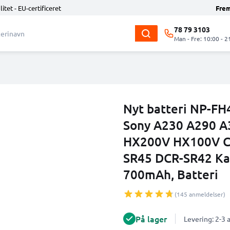
litet - EU-certificeret
Fre
78 79 3103
Man - Fre: 10:00 - 2
Nyt batteri NP-FH4
Sony A230 A290 A
HX200V HX100V C
SR45 DCR-SR42 Ka
700mAh, Batteri
(145 anmeldelser)
På lager
Levering: 2-3