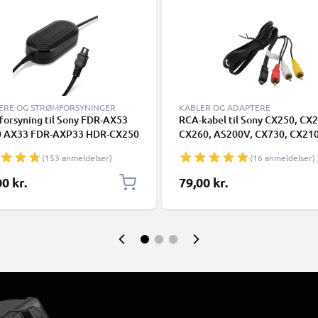
ERE OG STRØMFORSYNINGER
KABLER OG ADAPTERE
forsyning til Sony FDR-AX53
RCA-kabel til Sony CX250, CX2
 AX33 FDR-AXP33 HDR-CX250
CX260, AS200V, CX730, CX210
 CX190 CX130 CX115 CX105
CX580, PJ200, PJ600, TV, DVD,
(153 anmeldelser)
(16 anmeldelser)
 HDR-XR550 AC-adapter AC-
Ray, Kamera, Konsol – AV-kabe
C-L25,AC-L200 DC-kobling –
RCA-stik, Audio-Video Compos
0 kr.
79,00 kr.
-batteri –
AV-kabel
ieliminator fra subtel