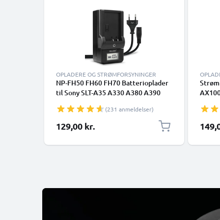
OPLADERE OG STRØMFORSYNINGER
OPLAD
NP-FH50 FH60 FH70 Batterioplader
Strøm
til Sony SLT-A35 A330 A380 A390
AX100
DSLR-A230 A290 DSC-HX1 HX100V
CX220
(231 anmeldelser)
HX200V HDR-SR11 Kamerabatteri
CX410
fra CELLONIC
L20,A
129,00 kr.
149,0
Dummy
Batter