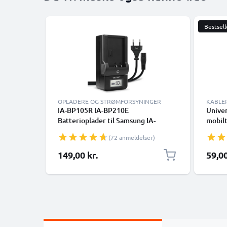
Bestsell
OPLADERE OG STRØMFORSYNINGER
KABLE
IA-BP105R IA-BP210E
Univer
Batterioplader til Samsung IA-
mobilt
BP105R, IA-BP210R, IA-BP210E, IA-
højtta
(72 anmeldelser)
BP420E, HMX-H200 Kamerabatteri
1m PV
fra CELLONIC
Sort
149,00 kr.
59,00