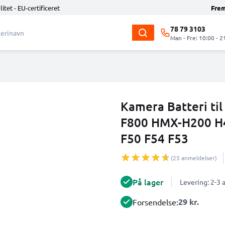
litet - EU-certificeret
Fre
78 79 3103
Man - Fre: 10:00 - 2
Kamera Batteri ti
F800 HMX-H200 H
F50 F54 F53
(25 anmeldelser)
På lager
Levering: 2-3
29 kr.
Forsendelse: