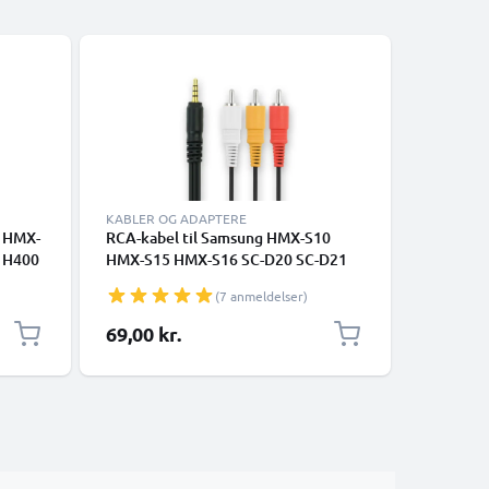
KABLER OG ADAPTERE
KABLER O
g HMX-
RCA-kabel til Samsung HMX-S10
USB-C-kab
 H400
HMX-S15 HMX-S16 SC-D20 SC-D21
datakabel
30 SC-
SC-D22 SC-D23, TV, DVD, Blu-Ray,
smartpho
(7 anmeldelser)
urtig
Kamera, Konsol – AV-kabel, RCA-stik,
Google P
era 1A
Audio-Video Composite AV-kabel
Panasoni
69,00 kr.
69,00 k
mange fl
med USB 