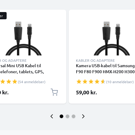
er
R OG ADAPTERE
KABLER OG ADAPTERE
sal Mini USB Kabel til
Kamera USB-kabel til Samsun
elefoner, tablets, GPS,
F90 F80 F900 HMX-H200 H300
lere 1A Hurtig dataoverførsel
HMX-Q10 SMX-C10 SMX-F40 F
(54 anmeldelser)
(10 anmeldelser)
C Opladning/opladerkabel -
DX103 SC-D353 VP-D361 1m H
opladning af datakabel til kam
 kr.
59,00 kr.
Opladerledning PVC - Sort