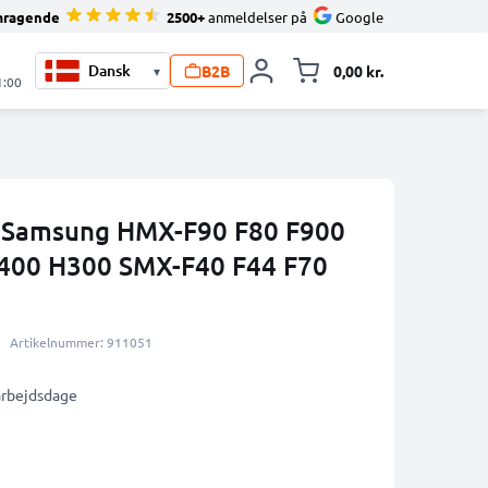
mragende
2500+
anmeldelser på
Google
B2B
0,00 kr.
▾
Toggle minicart, 
1:00
l Samsung HMX-F90 F80 F900
400 H300 SMX-F40 F44 F70
Artikelnummer: 911051
 arbejdsdage