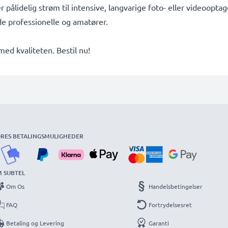
er pålidelig strøm til intensive, langvarige foto- eller videoop
åde professionelle og amatører.
d kvaliteten. Bestil nu!
RES BETALINGSMULIGHEDER
 SUBTEL
Om Os
Handelsbetingelser
FAQ
Fortrydelsesret
Betaling og Levering
Garanti