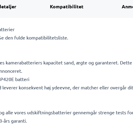
detaljer
Kompatibilitet
Anme
tterier
 Se den fulde kompatibilitetsliste.
s kamerabatteriers kapacitet sand, ægte og garanteret. Dette 
nnonceret.
P420E batteri
d leverer konsekvent høj ydeevne, der matcher eller overgår dit
, og alle vores udskiftningsbatterier gennemgår strenge tests f
-års garanti.