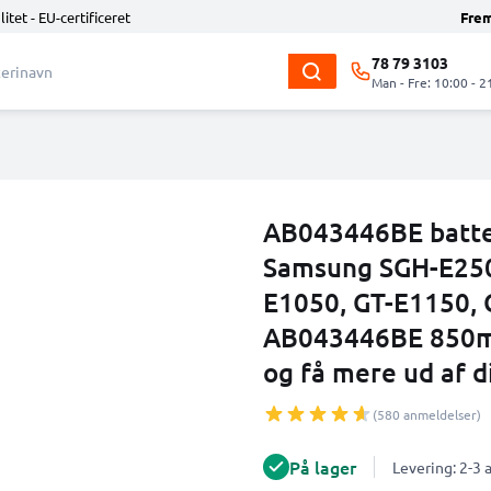
litet - EU-certificeret
Fre
78 79 3103
Man - Fre: 10:00 - 2
AB043446BE batter
Samsung SGH-E250
E1050, GT-E1150, 
AB043446BE 850mAh
og få mere ud af d
(580 anmeldelser)
På lager
Levering: 2-3