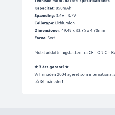
Tekniske mobil batteri specifikationer:
Kapacitet
: 850mAh
Spænding
: 3.6V - 3.7V
Celletype
: Lithiumion
Dimensioner
: 49.49 x 33.75 x 4.70mm
Farve
: Sort
Mobil udskiftninigsbatteri fra CELLONIC – Bed
★ 3 års garanti ★
Vi har siden 2004 ageret som international s
på 36 måneder!