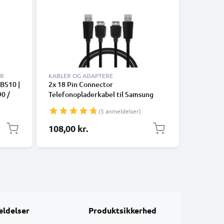
ER
KABLER OG ADAPTERE
OPLADER
BS10 |
2x 18 Pin Connector
12V / 24V
0 /
Telefonopladerkabel til Samsung
Biloplad
80
PCBS10 | GT-S5230 / GT-E1200 / GT
SGH-C27
(5 anmeldelser)
 5W 1A
E1190 / GT-E1150 / GT-E1050 / SGH-
E210 Tel
F480 1m Hurtig opladning
Adapter 
108,00 kr.
59,00 k
Smartphone datakabel Sort
ldelser
Produktsikkerhed