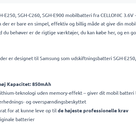
GH-E250, SGH-C260, SGH-E900 mobilbatteri fra CELLONIC 3.6V 
 der er bare en simpel, effektiv og billig måde at give din mobi
ad du behøver er de rigtige værktøjer, du kan købe her, og en god 
der er designet til Samsung som udskiftningsbatteri SGH-E250
 høj Kapacitet: 850mAh
thium-teknologi uden memory-effekt – giver dit mobil batteri 
overhednings- og overspændingsbeskyttet
rat for at kunne leve op til
de højeste professionelle krav
iginale batterier