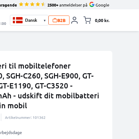
mragende
2500+
anmeldelser på
Google
B2B
0,00 kr.
▾
Toggle minicart, 
1:00
i til mobiltelefoner
, SGH-C260, SGH-E900, GT-
GT-E1190, GT-C3520 -
 - udskift dit mobilbatteri
in mobil
Artikelnummer: 101362
 arbejdsdage