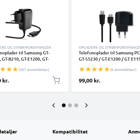
ERE OG STRØMFORSYNINGER
OPLADERE OG STRØMFORSYNING
noplader til Samsung GT-
Telefonoplader til Samsung PC
 GT-B210, GT-E1200, GT-
GT-S5230 / GT-E1200 / GT E119
, GT-E1150, SGH-J700, SGH-
GT-E1150 / GT-E1050 / SGH-F4
(307 anmeldelser)
(6 anmeldelser)
 SGH-P250 Smartphone
Smartphone opladerkabel 1m
erkabel 1.1m 5W 1A / 1000mA
/ 1000mA
 kr.
99,00 kr.
detaljer
Kompatibilitet
Anme