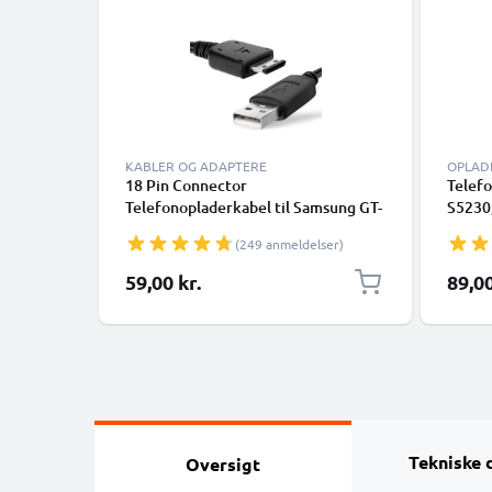
KABLER OG ADAPTERE
OPLAD
18 Pin Connector
Telefo
Telefonopladerkabel til Samsung GT-
S5230,
S5230, GT-B2100, GT-E1200, GT-
E1190
(249 anmeldelser)
E1190, GT-E1150, SGH-F480 1m
F480,
Hurtig opladning Smartphone
oplad
59,00 kr.
89,00
datakabel PVC Sort
Tekniske 
Oversigt