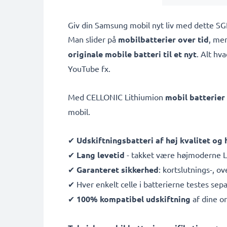
Giv din Samsung mobil nyt liv med dette S
Man slider på
mobilbatterier over tid
, men
originale mobile batteri til et nyt
. Alt hv
YouTube fx.
Med CELLONIC Lithiumion
mobil batterier
mobil.
✔
Udskiftningsbatteri af høj kvalitet og
✔
Lang levetid
- takket være højmoderne Li
✔
Garanteret sikkerhed
: kortslutnings-, 
✔ Hver enkelt celle i batterierne testes sepa
✔
100% kompatibel udskiftning
af dine or