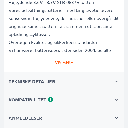
Højtydende 3.6V - 3.7V SLB-0837B batteri
Vores udskiftningsbatterier med lang levetid leverer
konsekvent høj ydeevne, der matcher eller overgår dit
originale kamerabatteri - alt sammen i et stort antal
opladningscyklusser.
Overlegen kvalitet og sikkerhedsstandarder
Vi har været batterispecialister siden 2004, og alle
vores udskiftningsbatterier gennemgår strenge tests
VIS MERE
for at overholde de højeste EU-standarder og mere til
- det er derfor, de kommer med en 3-års garanti.
TEKNISKE DETALJER
Uundværlig i enhver fotografs kamerataske
Disse udskiftningsbatterier til kameraer giver pålidelig
strøm til intensive, langvarige foto- eller
KOMPATIBILITET
videooptagelser og er perfekte primære, sekundære,
backup-, reserve- eller ekstrabatterier til både
ANMELDELSER
professionelle og amatører.