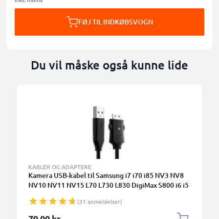
FØJ TIL INDKØBSVOGN
Du vil måske også kunne lide
KABLER OG ADAPTERE
Kamera USB-kabel til Samsung i7 i70 i85 NV3 NV8
NV10 NV11 NV15 L70 L730 L830 DigiMax S800 i6 i5
1.5m Hurtig opladning af datakabel til kamera
(31 anmeldelser)
Opladerledning PVC - Sort
79,00 kr.