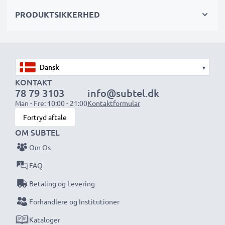
PRODUKTSIKKERHED
Vælg CELLONIC og gå aldrig på kompromis med
kvaliteten. Bestil nu!
▾
KONTAKT
78 79 3103
info@subtel.dk
Man - Fre: 10:00 - 21:00
Kontaktformular
Fortryd aftale
OM SUBTEL
Om Os
FAQ
Betaling og Levering
Forhandlere og Institutioner
Kataloger