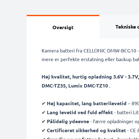
Tekniske 
Oversigt
Kamera batteri fra CELLONIC DMW-BCG10 -
mere er perfekte erstatning eller backup batt
Høj kvalitet, hurtig opladning 3.6V - 3.
DMC-TZ35, Lumix DMC-TZ10
.
✔
Høj kapacitet, lang batterilevetid
– 890
✔
Lang levetid ved fuld effekt
- batteri L
✔
Pålidelig ydeevne
- færre opladninger og
✔
Certificeret sikkerhed og kvalitet
- CE 