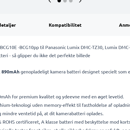
detaljer
Kompatibilitet
Anme
BCG10E -BCG10pp til Panasonic Lumix DMC-TZ30, Lumix DMC-
eri - så glipper du ikke det perfekte billede
7V, 890mAh
genopladeligt kamera batteri designet specielt som e
mAh for premium kvalitet og ydeevne med en øget levetid.
ithium-teknologi uden memory-effekt til fastholdelse af opladn
 mindre ventetid på, at dit kamerabatteri oplades.
& ROHS certificeret, A klasse batteri med beskyttelse mod kor