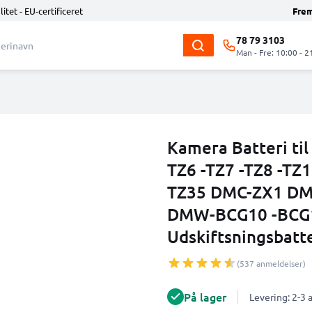
litet - EU-certificeret
Fre
78 79 3103
Man - Fre: 10:00 - 2
Kamera Batteri ti
TZ6 -TZ7 -TZ8 -TZ1
TZ35 DMC-ZX1 DMC-
DMW-BCG10 -BCG
Udskiftsningsbatte
(537 anmeldelser)
På lager
Levering: 2-3