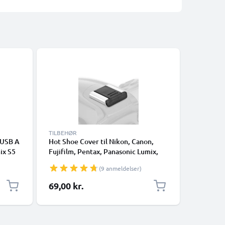
-5%
TILBEHØR
KABLER O
 USB A
Hot Shoe Cover til Nikon, Canon,
RCA-kabe
ix S5
Fujifilm, Pentax, Panasonic Lumix,
LX100, F
FZ300
Leica fra CELLONIC
GX7, GH4
(9 anmeldelser)
 GX7
Kamera, 
kabel
RCA-stik
Særlig pr
69,00 kr.
94,05 k
AV-kabel
VC,