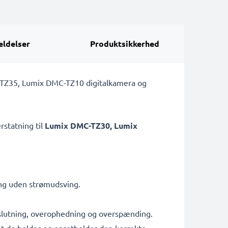
ldelser
Produktsikkerhed
TZ35, Lumix DMC-TZ10 digitalkamera og
rstatning til
Lumix DMC-TZ30, Lumix
ing uden strømudsving.
tslutning, overophedning og overspænding.