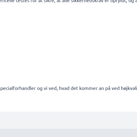
ericelle testes for at sikre, at alle sikkerhedskrav er opfyldt, o
pecialforhandler og vi ved, hvad det kommer an på ved højkvalit