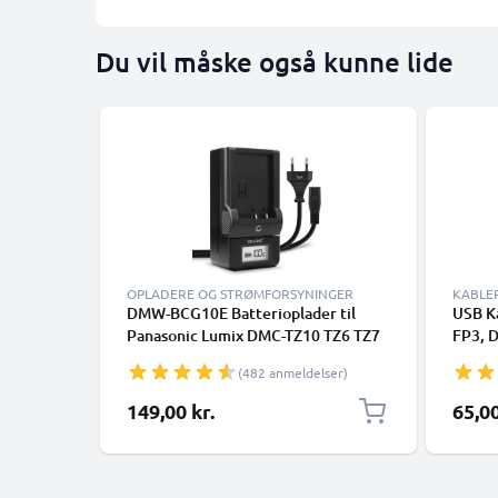
Du vil måske også kunne lide
OPLADERE OG STRØMFORSYNINGER
KABLE
DMW-BCG10E Batterioplader til
USB Ka
Panasonic Lumix DMC-TZ10 TZ6 TZ7
FP3, 
TZ8 TZ18 TZ20 TZ25 TZ30 TZ31 TZ35
FZ300
(482 anmeldelser)
DMC-ZX1 Kamerabatteri fra
DMC-G
CELLONIC
DMC-G
149,00 kr.
65,00
DMC-G
GF1, 
FZ18,
USB k