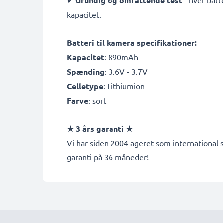
✔
Grundig og omfattende test
- hver batt
kapacitet.
Batteri til kamera specifikationer:
Kapacitet
: 890mAh
Spænding
: 3.6V - 3.7V
Celletype
: Lithiumion
Farve
: sort
★ 3 års garanti ★
Vi har siden 2004 ageret som international s
garanti på 36 måneder!