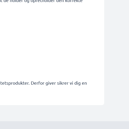
g at de holder og opretholder den korrekte
etsprodukter. Derfor giver sikrer vi dig en