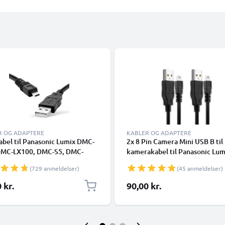
R OG ADAPTERE
KABLER OG ADAPTERE
bel til Panasonic Lumix DMC-
2x 8 Pin Camera Mini USB B til
DMC-LX100, DMC-S5, DMC-
kamerakabel til Panasonic Lum
, DMC-FZ1000, DMC-GM5,
LX100 FZ1000 GH4 S1 FZ150 
(729 anmeldelser)
(45 anmeldelser)
M1, DMC-FZ200, DMC-TZ5,
GF1 G7 GF6 GX1 GM1 LX5 G70
X7, DMC-GF6, DMC-SZ10,
GM5 1A hurtigopladende data
 kr.
90,00 kr.
7, DMC-S1, DMC-GH4, DMC-
K1HA08AD0001 -0002,
DMC-LX5, DMC-TZ60, DMC-
K1HA08CD0007 -0013, Sort, P
 DMC-LX3 - 1.5m, DMW-USBC1
1.5m fra CELLONIC
abel ladekabel