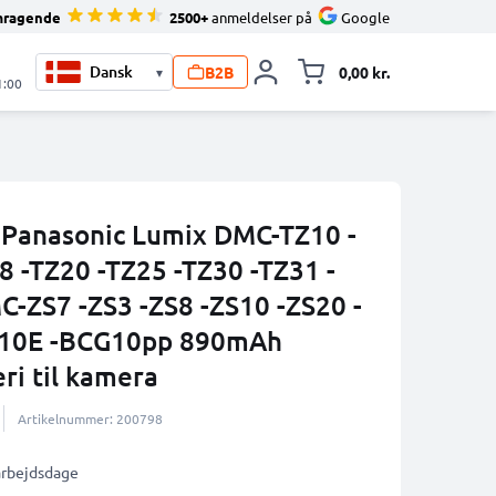
mragende
2500+
anmeldelser på
Google
B2B
0,00 kr.
▾
Toggle minicart, 
1:00
l Panasonic Lumix DMC-TZ10 -
8 -TZ20 -TZ25 -TZ30 -TZ31 -
ZS7 -ZS3 -ZS8 -ZS10 -ZS20 -
10E -BCG10pp 890mAh
ri til kamera
Artikelnummer: 200798
 arbejdsdage