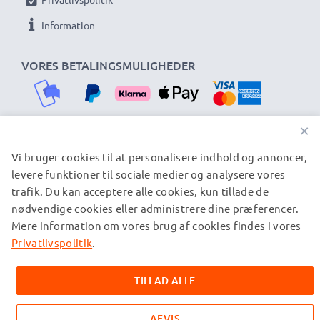
Information
VORES BETALINGSMULIGHEDER
×
Vi bruger cookies til at personalisere indhold og annoncer,
VORES FORSENDELSESPARTNERE
levere funktioner til sociale medier og analysere vores
trafik. Du kan acceptere alle cookies, kun tillade de
nødvendige cookies eller administrere dine præferencer.
© subtel.dk 2026
Mere information om vores brug af cookies findes i vores
Alle priser er inklusive moms og eksklusive
forsendelsesomkostninger. Bemærk venligst, at alle viste
Privatlivspolitik
.
varemærker er registrerede varemærker tilhørende deres
ejere og er nævnt på vores websider udelukkende for at give
TILLAD ALLE
oplysninger om vores produkter.
AFVIS