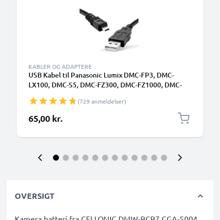
KABLER OG ADAPTERE
USB Kabel til Panasonic Lumix DMC-FP3, DMC-
LX100, DMC-S5, DMC-FZ300, DMC-FZ1000, DMC-
GM5, DMC-GM1, DMC-FZ200, DMC-TZ5, DMC-GX7,
(729 anmeldelser)
DMC-GF6, DMC-SZ10, DMC-G7, DMC-S1, DMC-GH4,
DMC-GF1, DMC-LX5, DMC-TZ60, DMC-FZ18, DMC-
65,00 kr.
LX3 - 1.5m, DMW-USBC1 USB kabel ladekabel
OVERSIGT
Kamera batteri fra CELLONIC DMW-BCB7 CGA-S004