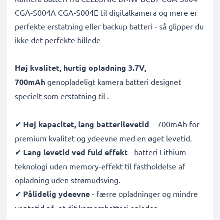
CGA-S004A CGA-S004E til digitalkamera og mere er
perfekte erstatning eller backup batteri - så glipper du
ikke det perfekte billede
Høj kvalitet, hurtig opladning 3.7V,
700mAh
genopladeligt kamera batteri designet
specielt som erstatning til
.
✔
Høj kapacitet, lang batterilevetid
– 700mAh for
premium kvalitet og ydeevne med en øget levetid.
✔
Lang levetid ved fuld effekt
- batteri Lithium-
teknologi uden memory-effekt til fastholdelse af
opladning uden strømudsving.
✔
Pålidelig ydeevne
- færre opladninger og mindre
ventetid på, at dit kamerabatteri oplades.