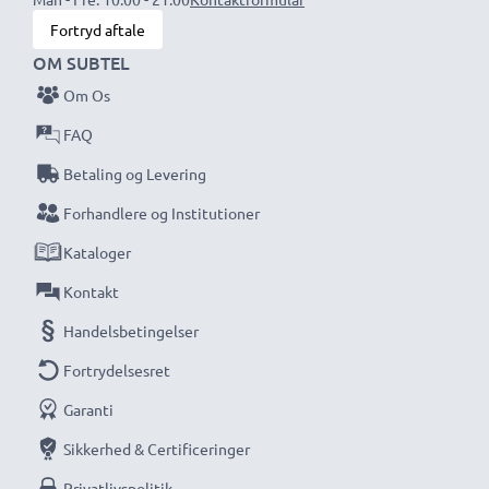
ved højkvalitetsprodukter. Derfor giver sikrer vi dig en
Fortryd aftale
garanti på 36 måneder!
OM SUBTEL
Om Os
FAQ
Betaling og Levering
Forhandlere og Institutioner
Kataloger
Kontakt
Handelsbetingelser
Fortrydelsesret
Garanti
Sikkerhed & Certificeringer
Privatlivspolitik