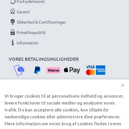
Fortrydelsesret
Garanti
Sikkerhed & Certificeringer
Privatlivspolitik
Information
VORES BETALINGSMULIGHEDER
×
Vi bruger cookies til at personalisere indhold og annoncer,
VORES FORSENDELSESPARTNERE
levere funktioner til sociale medier og analysere vores
trafik. Du kan acceptere alle cookies, kun tillade de
nødvendige cookies eller administrere dine præferencer.
© subtel.dk 2026
Mere information om vores brug af cookies findes i vores
Alle priser er inklusive moms og eksklusive