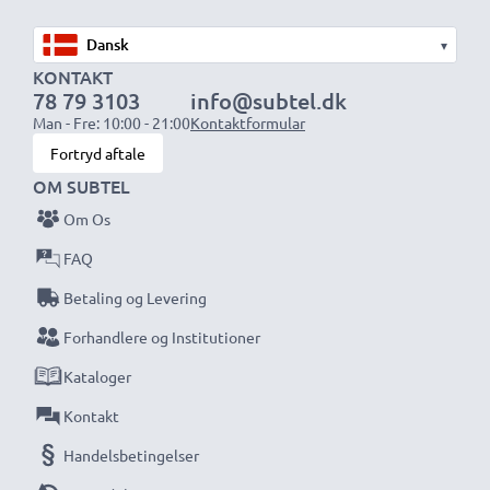
Dimensioner
: 58.55 x 37.13 x 36.01mm
Farve
: sort
▾
KONTAKT
78 79 3103
info@subtel.dk
★ 3 års garanti ★
Man - Fre: 10:00 - 21:00
Kontaktformular
Vi har siden 2004 ageret som international
Fortryd aftale
specialforhandler og vi ved, hvad det kommer an på
OM SUBTEL
ved højkvalitetsprodukter. Derfor giver sikrer vi dig en
Om Os
garanti på 36 måneder!
FAQ
Betaling og Levering
Forhandlere og Institutioner
Kataloger
Kontakt
Handelsbetingelser