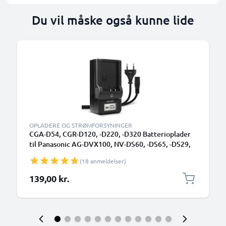
Du vil måske også kunne lide
OPLADERE OG STRØMFORSYNINGER
CGA-D54, CGR-D120, -D220, -D320 Batterioplader
til Panasonic AG-DVX100, NV-DS60, -DS65, -DS29,
NV-GS11, -GS1, NV-MX500 Kamerabatteri fra
(18 anmeldelser)
CELLONIC
139,00 kr.