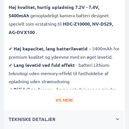
Høj kvalitet, hurtig opladning 7.2V - 7.4V,
5400mAh
genopladeligt kamera batteri designet
specielt som erstatning til
HDC-Z10000, NV-DS29,
AG-DVX100
.
✔
Høj kapacitet, lang batterilevetid
– 5400mAh for
premium kvalitet og ydeevne med en øget levetid.
✔
Lang levetid ved fuld effekt
- batteri Lithium-
teknologi uden memory-effekt til fastholdelse af
opladning uden strømudsving.
✔
Pålidelig ydeevne
- færre opladninger og mindre
ventetid på, at dit kamerabatteri oplades.
VIS MERE
✔
Certificeret sikkerhed og kvalitet
- CE & ROHS
certificeret, A klasse batteri med beskyttelse mod
TEKNISKE DETALJER
kortslutning, overophedning og overspænding.