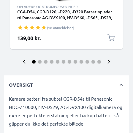
OPLADERE OG STRØMFORSYNINGER
CGA-D54, CGR-D120, -D220, -D320 Batterioplader
til Panasonic AG-DVX100, NV-DS60, -DS65, -DS29,
NV-GS11, -GS1, NV-MX500 Kamerabatteri fra
(18 anmeldelser)
CELLONIC
139,00 kr.
OVERSIGT
Kamera batteri fra subtel CGR-D54s til Panasonic
HDC-Z10000, NV-DS29, AG-DVX100 digitalkamera og
mere er perfekte erstatning eller backup batteri - så
glipper du ikke det perfekte billede