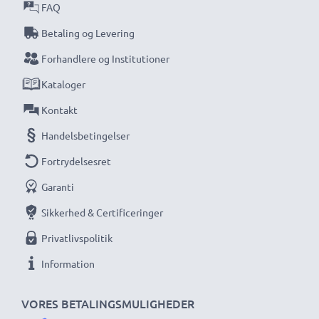
strøm. Bestil nu for hurtig levering og 3-års
FAQ
garanti!
Betaling og Levering
Forhandlere og Institutioner
Kataloger
Kontakt
Handelsbetingelser
Fortrydelsesret
Garanti
Sikkerhed & Certificeringer
Privatlivspolitik
Information
VORES BETALINGSMULIGHEDER