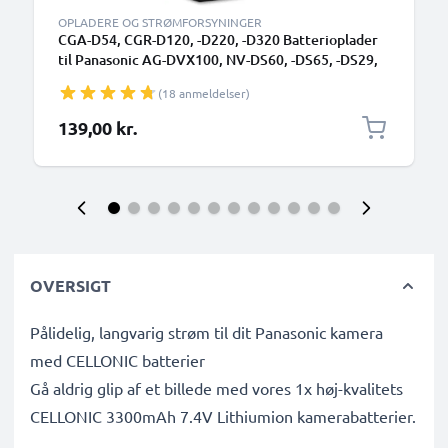
OPLADERE OG STRØMFORSYNINGER
CGA-D54, CGR-D120, -D220, -D320 Batterioplader
til Panasonic AG-DVX100, NV-DS60, -DS65, -DS29,
NV-GS11, -GS1, NV-MX500 Kamerabatteri fra
(18 anmeldelser)
CELLONIC
139,00 kr.
OVERSIGT
Pålidelig, langvarig strøm til dit Panasonic kamera
med CELLONIC batterier
Gå aldrig glip af et billede med vores 1x høj-kvalitets
CELLONIC 3300mAh 7.4V Lithiumion kamerabatterier.