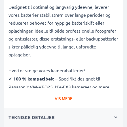
Designet til optimal og langvarig ydeevne, leverer
vores batterier stabil strøm over lange perioder og
reducerer behovet for hyppige batteriskift eller
opladninger. Ideelle til både professionelle fotografer
og entusiaster, disse erstatnings- eller backupbatterier
sikrer pålidelig ydeevne til lange, uafbrudte
optagelser.
Hvorfor vælge vores kamerabatterier?
✔
100 % kompatibelt
– Specifikt designet til
Panasonic VW-VBD25, NV-EX3 kameraer og mere.
Klik på fanen "Kompatibiliteter" for at se hele listen
VIS MERE
✔
Garanteret 3300mAh kapacitet
– Leverer
3300mAh 7.4V til lange fotosessioner og færre
TEKNISKE DETALJER
opladninger
✔
Førsteklasses Lithiumion teknologi
– Garanterer