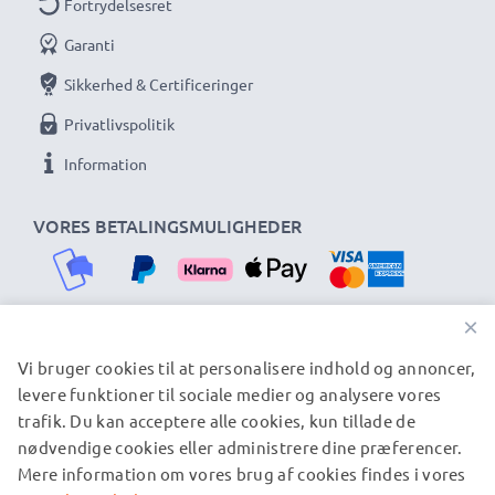
Fortrydelsesret
Garanti
Sikkerhed & Certificeringer
Privatlivspolitik
Information
VORES BETALINGSMULIGHEDER
×
Vi bruger cookies til at personalisere indhold og annoncer,
VORES FORSENDELSESPARTNERE
levere funktioner til sociale medier og analysere vores
trafik. Du kan acceptere alle cookies, kun tillade de
nødvendige cookies eller administrere dine præferencer.
© subtel.dk 2026
Mere information om vores brug af cookies findes i vores
Alle priser er inklusive moms og eksklusive