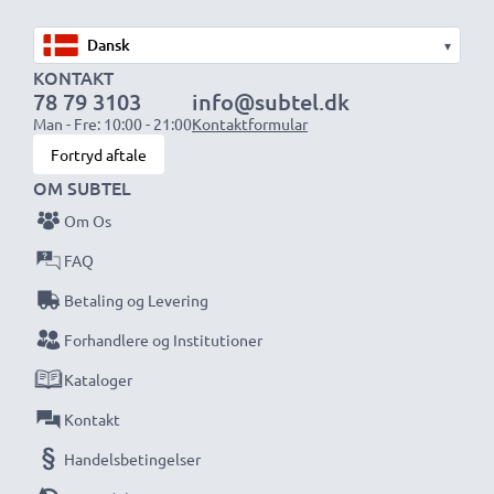
★ 3 års garanti ★
▾
Vi har siden 2004 ageret som international
KONTAKT
78 79 3103
info@subtel.dk
specialforhandler og vi ved, hvad det kommer an på
Man - Fre: 10:00 - 21:00
Kontaktformular
ved højkvalitetsprodukter. Derfor giver sikrer vi dig en
Fortryd aftale
garanti på 36 måneder!
OM SUBTEL
Om Os
FAQ
Betaling og Levering
Forhandlere og Institutioner
Kataloger
Kontakt
Handelsbetingelser