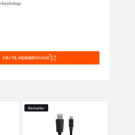
 arbejdsdage
FØJ TIL INDKØBSVOGN
Bestseller