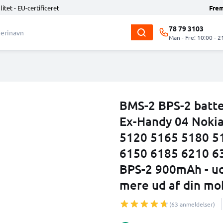
litet - EU-certificeret
Fre
78 79 3103
Man - Fre: 10:00 - 2
BMS-2 BPS-2 batte
Ex-Handy 04 Noki
5120 5165 5180 51
6150 6185 6210 63
BPS-2 900mAh - uds
mere ud af din mo
(63 anmeldelser)