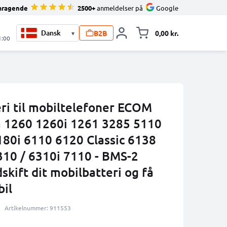
mragende
2500+
anmeldelser på
Google
B2B
0,00 kr.
▾
Toggle minicart, 
1:00
ri til mobiltelefoner ECOM
a 1260 1260i 1261 3285 5110
80i 6110 6120 Classic 6138
10 / 6310i 7110 - BMS-2
kift dit mobilbatteri og få
bil
Artikelnummer: 911553