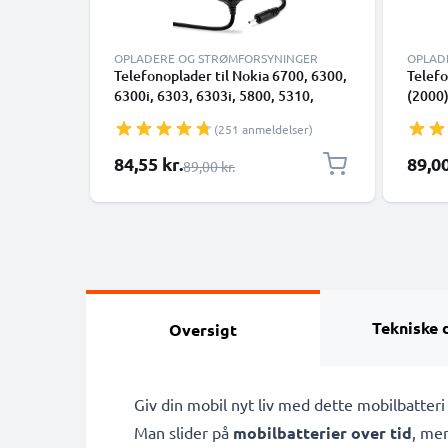
OPLADERE OG STRØMFORSYNINGER
OPLAD
Telefonoplader til Nokia 6700, 6300,
Telefo
6300i, 6303, 6303i, 5800, 5310,
(2000)
3110, E90, E72, E71, N73, N70, N8
6230, 
(251 anmeldelser)
Smartphone opladerkabel 1.10m
8850 
2.5W 0.5A / 500mA
oplade
Særlig pris
84,55 kr.
89,00
Almindelig pris
89,00 kr.
500m
Tekniske 
Oversigt
Giv din mobil nyt liv med dette mobilbatter
Man slider på
mobilbatterier over tid
, men