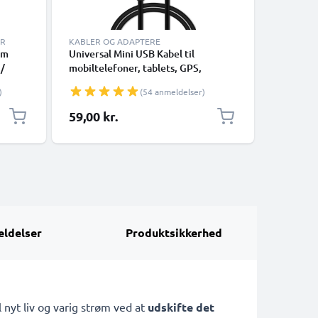
ER
KABLER OG ADAPTERE
OPLADER
mm
Universal Mini USB Kabel til
Telefonop
 /
mobiltelefoner, tablets, GPS,
V10 / G4 
 / N70
højttalere 1A Hurtig dataoverførsel
Magna / 
)
(54 anmeldelser)
/
1m PVC Opladning/opladerkabel -
Micro US
1.1m
Sort
1.1m 5W
59,00 kr.
98,03 k
ldelser
Produktsikkerhed
l nyt liv og varig strøm ved at
udskifte det