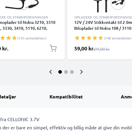
ERE OG STRØMFORSYNINGER
OPLADERE OG STRØMFORSYNING
noplader til Nokia 3210, 3310
12V / 24V Stikkontakt til 2.0
, 3330, 3410, 5110, 6210,
Biloplader til Nokia 108 / 3110
6310, 6310i, 8210, 8310, 8810,
5230 / 6210 / 6300 / 8800 / N8
(143 anmeldelser)
(148 anmeldelser
3.5mm Smartphone
/ N95 / E71 / Asha 300 Telefon 
rkabel 1.4m 2.5W 0.5A /
Smartphone Lighter Adapter 
Særlig pris
 kr.
59,00 kr.
Almindelig pris
99,00 kr.
A
Opladningskabel
detaljer
Kompatibilitet
Anme
i fra CELLONIC 3.7V
 der er bare en simpel, effektiv og billig måde at give din mobi