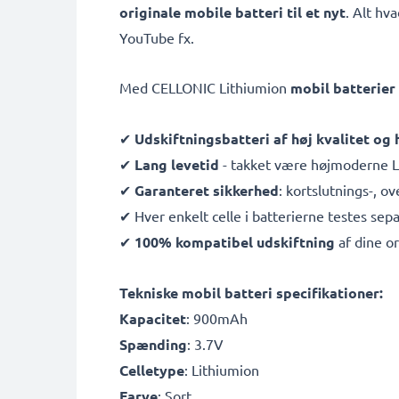
originale mobile batteri til et nyt
. Alt hv
YouTube fx.
Med CELLONIC Lithiumion
mobil batterier
✔
Udskiftningsbatteri af høj kvalitet og
✔
Lang levetid
- takket være højmoderne Li
✔
Garanteret sikkerhed
: kortslutnings-, 
✔ Hver enkelt celle i batterierne testes sepa
✔
100% kompatibel udskiftning
af dine or
Tekniske mobil batteri specifikationer:
Kapacitet
: 900mAh
Spænding
: 3.7V
Celletype
: Lithiumion
Farve
: Sort