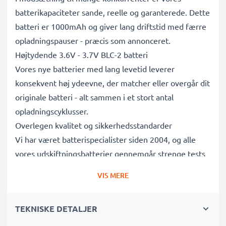
batterikapaciteter sande, reelle og garanterede. Dette
batteri er 1000mAh og giver lang driftstid med færre
opladningspauser - præcis som annonceret.
Højtydende 3.6V - 3.7V BLC-2 batteri
Vores nye batterier med lang levetid leverer
konsekvent høj ydeevne, der matcher eller overgår dit
originale batteri - alt sammen i et stort antal
opladningscyklusser.
Overlegen kvalitet og sikkerhedsstandarder
Vi har været batterispecialister siden 2004, og alle
vores udskiftningsbatterier gennemgår strenge tests
for at leve op til de højeste EU-standarder og mere til
VIS MERE
- det er derfor, de leveres med 3 års garanti.
Det bæredygtige valg
TEKNISKE DETALJER
Udskift batteriet, ikke din enhed. Det er det smartere,
billigere og mere miljøvenlige valg, der sparer dig