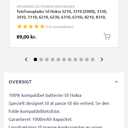
OPLADERE OG STRØMFORSYNINGER
Telefonoplader til Nokia 3210, 3310 (2000), 3330,
3410, 5110, 6210, 6230, 6310, 6310i, 8210, 8310,
8810, 8850 3.5mm Smartphone opladerkabel 1.4m
(143 anmeldelser)
2.5W 0.5A / 500mA
89,00 kr.
OVERSIGT
100% kompatibel batterier til Nokia
Specielt designet til at passe til din enhed. Se den
fulde kompatibilitetsliste.
Garanteret 1000mAh kapacitet
I modsætning til mange konkurrenter er vores