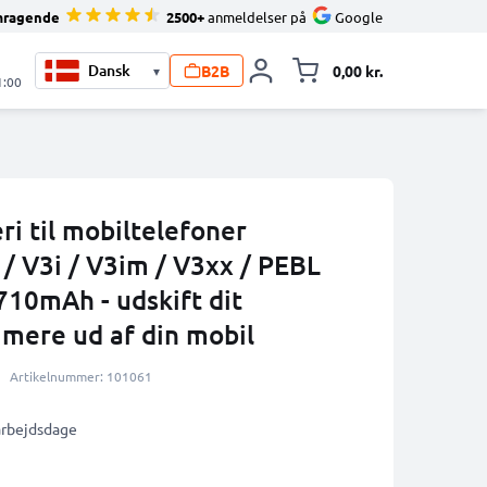
mragende
2500+
anmeldelser på
Google
B2B
0,00 kr.
▾
Toggle minicart, 
1:00
i til mobiltelefoner
/ V3i / V3im / V3xx / PEBL
710mAh - udskift dit
 mere ud af din mobil
Artikelnummer: 101061
 arbejdsdage