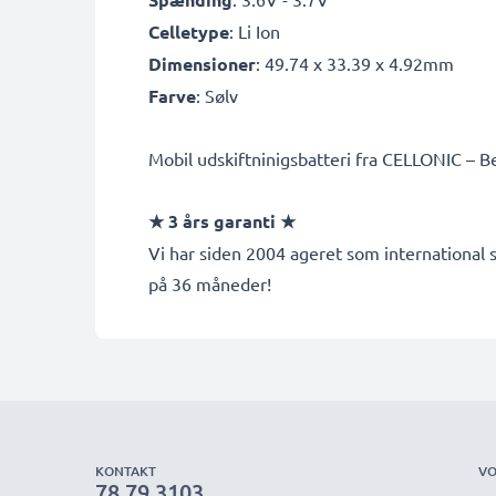
Celletype
: Li Ion
Dimensioner
: 49.74 x 33.39 x 4.92mm
Farve
: Sølv
Mobil udskiftninigsbatteri fra CELLONIC – Bed
★ 3 års garanti ★
Vi har siden 2004 ageret som international s
på 36 måneder!
KONTAKT
VO
78 79 3103