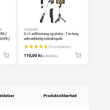
ER
TILBEHØR
TILBEHØR
780 /
2-i-1 selfiestang og stativ - 1 m lang
18-dels t
 SLVR /
udtrækkelig teleskopisk
Pentalob
etbensstativ med trådløs Bluetooth-
skruetræ
(74 anmeldelser)
m 5W
fjernbetjening til mobiltelefoner,
reparati
kameraer, iPhone, GoPro - sort
macbooks
Særlig pris
110,00 kr.
79,00 k
Almindelig pris
140,00 kr.
ldelser
Produktsikkerhed