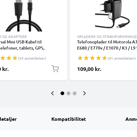
R OG ADAPTERE
OPLADERE OG STRØMFORSYNING
sal Mini USB Kabel til
Telefonoplader til Motorola A
elefoner, tablets, GPS,
E680 / E770v / E1070 / K3 / L9
lere 1A Hurtig dataoverførsel
L2 SLVR / L6 SLVR Mini USB
(54 anmeldelser)
(41 anmeldelser)
C Opladning/opladerkabel -
Smartphone opladerkabel 1.1
1A / 1000mA
 kr.
109,00 kr.
detaljer
Kompatibilitet
Anme