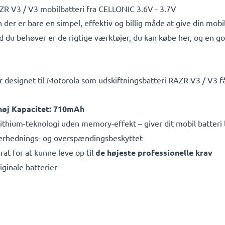
AZR V3 / V3 mobilbatteri fra CELLONIC 3.6V - 3.7V
 der er bare en simpel, effektiv og billig måde at give din mobi
ad du behøver er de rigtige værktøjer, du kan købe her, og en god 
r designet til Motorola som udskiftningsbatteri RAZR V3 / V3 få
 høj Kapacitet: 710mAh
thium-teknologi uden memory-effekt – giver dit mobil batteri 
overhednings- og overspændingsbeskyttet
rat for at kunne leve op til
de højeste professionelle krav
iginale batterier