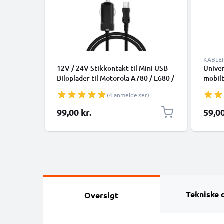
KABLE
12V / 24V Stikkontakt til Mini USB
Univer
Biloplader til Motorola A780 / E680 /
mobilt
E770v / E1070 / K3 / K1 / L9 SLVR /
højtta
(4 anmeldelser)
L2 SLVR Telefon / Smartphone
1m PV
Lighter Adapter 1.1m
Sort
99,00 kr.
59,00
Opladningskabel
Tekniske 
Oversigt