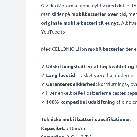
Giv din Motorola mobil nyt liv med dette R
Man slider på
mobilbatterier over tid
, men
originale mobile batteri til et nyt
. Alt hv
YouTube fx.
Med CELLONIC Li Ion
mobil batterier
der e
✔
Udskiftningsbatteri af høj kvalitet og
✔
Lang levetid
- takket være højmoderne Li
✔
Garanteret sikkerhed
: kortslutnings-, 
✔ Hver enkelt celle i batterierne testes sepa
✔
100% kompatibel udskiftning
af dine or
Tekniske mobil batteri specifikationer:
Kapacitet
: 710mAh
Spænding
: 3.6V - 3.7V