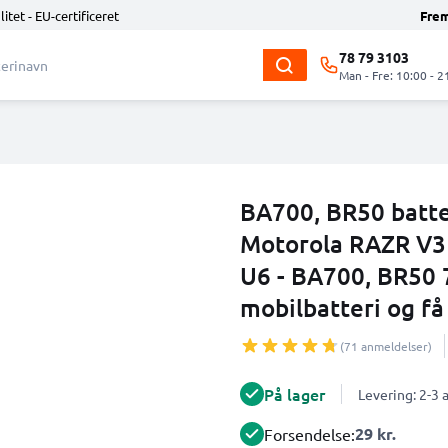
litet - EU-certificeret
Fre
78 79 3103
Man - Fre: 10:00 - 2
BA700, BR50 batter
Motorola RAZR V3 
U6 - BA700, BR50 
mobilbatteri og få
(71 anmeldelser)
På lager
Levering: 2-3
29 kr.
Forsendelse: