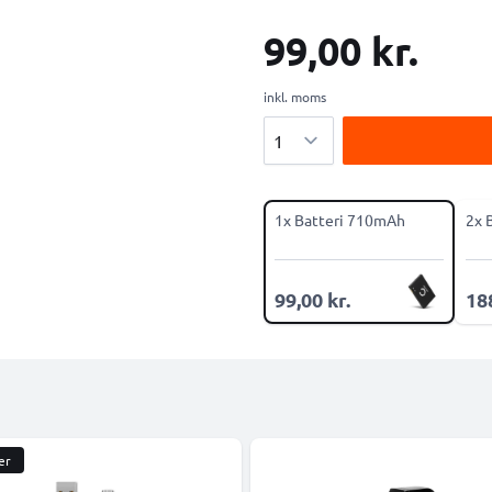
99,00 kr.
inkl. moms
Antal
1x Batteri 710mAh
2x 
99,00 kr.
188
er