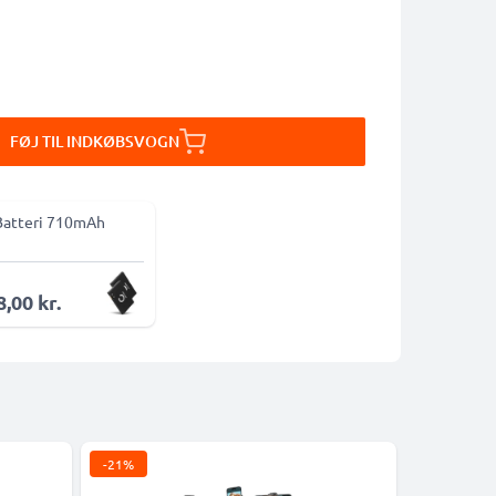
FØJ TIL INDKØBSVOGN
Batteri 710mAh
,00 kr.
-21%