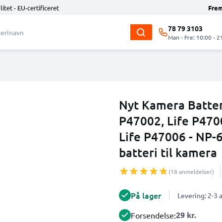
litet - EU-certificeret
Fre
78 79 3103
Man - Fre: 10:00 - 2
Nyt Kamera Batteri
P47002, Life P4700
Life P47006 - NP-
batteri til kamera
(18 anmeldelser)
På lager
Levering: 2-3
29 kr.
Forsendelse: