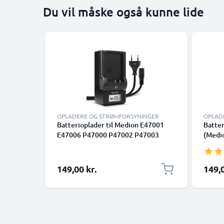
Du vil måske også kunne lide
OPLADERE OG STRØMFORSYNINGER
OPLAD
Batterioplader til Medion E47001
Batter
E47006 P47000 P47002 P47003
(Medi
P47005 P47006 X47015 MD 41856
85733 
Kamerabatteri fra CELLONIC
Life E
Kamer
149,00 kr.
149,0