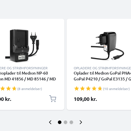
ERE OG STRØMFORSYNINGER
OPLADERE OG STRØMFORSYNING
ioplader til Medion NP-60
Oplader til Medion GoPal PNA
on MD 41856 / MD 85146 / MD
GoPal P4210 / GoPal E3135 / 
/ MD 88188 / Life P47000 /
P4420 / GoPal E3115 / GoPal
(8 anmeldelser)
(10 anmeldelser)
47001 / Life P47002)
PNA210T, 1A / 1000mA Med
abatteri fra CELLONIC
indbygget opladningskabel 1.
0 kr.
109,00 kr.