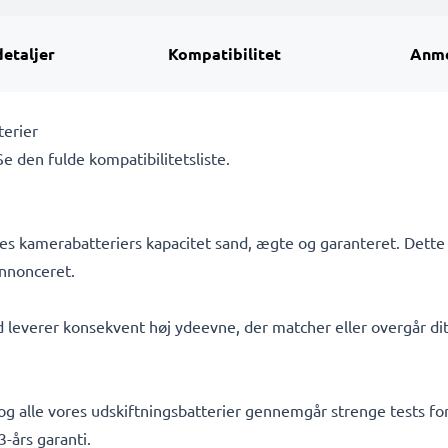
detaljer
Kompatibilitet
Anme
terier
 Se den fulde kompatibilitetsliste.
s kamerabatteriers kapacitet sand, ægte og garanteret. Dette 
nnonceret.
d leverer konsekvent høj ydeevne, der matcher eller overgår dit
, og alle vores udskiftningsbatterier gennemgår strenge tests f
-års garanti.