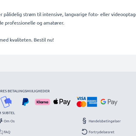
er pålidelig strøm til intensive, langvarige foto- eller videoop
åde professionelle og amatører.
d kvaliteten. Bestil nu!
RES BETALINGSMULIGHEDER
 SUBTEL
Om Os
Handelsbetingelser
FAQ
Fortrydelsesret