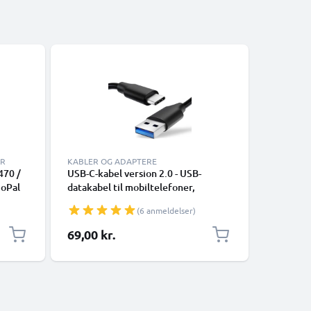
ER
KABLER OG ADAPTERE
KABLER O
470 /
USB-C-kabel version 2.0 - USB-
Lightnin
GoPal
datakabel til mobiltelefoner,
til Apple
smartphones (Samsung, Huawei,
XR, 8, 7,
(6 anmeldelser)
Google Pixel), kameraer (Canon,
Smartpho
1m
Panasonic Lumix, Sony, GoPro) og
69,00 kr.
139,00 
mange flere - 1,0m 3A-opladerkabel
med USB Type C-stik