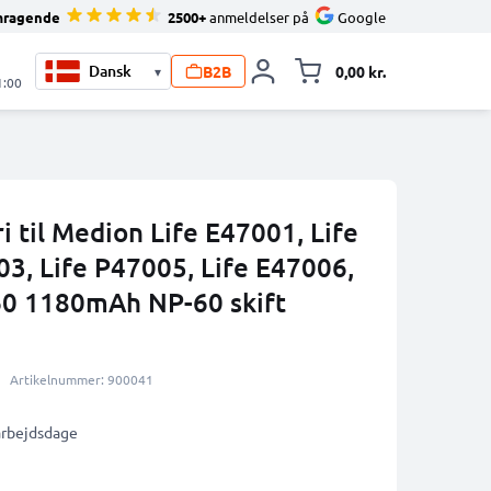
mragende
2500+
anmeldelser på
Google
B2B
0,00 kr.
▾
Toggle minicart, 
1:00
 til Medion Life E47001, Life
3, Life P47005, Life E47006,
60 1180mAh NP-60 skift
Artikelnummer: 900041
 arbejdsdage