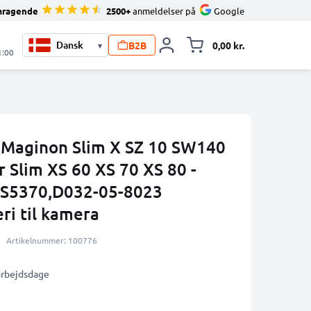
mragende
2500+
anmeldelser på
Google
B2B
0,00 kr.
▾
Toggle minicart, 
1:00
l Maginon Slim X SZ 10 SW140
 Slim XS 60 XS 70 XS 80 -
S5370,D032-05-8023
ri til kamera
Artikelnummer: 100776
 arbejdsdage