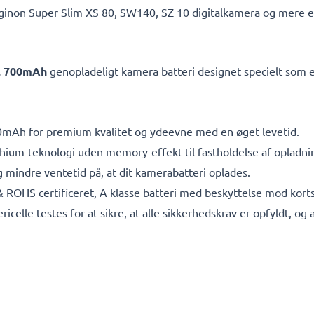
inon Super Slim XS 80, SW140, SZ 10 digitalkamera og mere er p
7V, 700mAh
genopladeligt kamera batteri designet specielt som e
mAh for premium kvalitet og ydeevne med en øget levetid.
ithium-teknologi uden memory-effekt til fastholdelse af opladn
 mindre ventetid på, at dit kamerabatteri oplades.
& ROHS certificeret, A klasse batteri med beskyttelse mod kor
ericelle testes for at sikre, at alle sikkerhedskrav er opfyldt, o