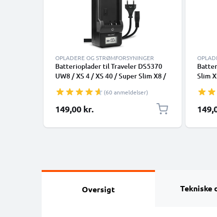
OPLADERE OG STRØMFORSYNINGER
OPLAD
Batterioplader til Traveler DS5370
Batter
UW8 / XS 4 / XS 40 / Super Slim X8 /
Slim X
XS 8 / XS 10 / XS 70 Kamerabatteri
Slim 
(60 anmeldelser)
fra CELLONIC
Z1600
149,00 kr.
149,0
Tekniske 
Oversigt