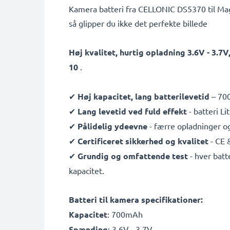
Kamera batteri fra CELLONIC DS5370 til Mag
så glipper du ikke det perfekte billede
Høj kvalitet, hurtig opladning 3.6V - 3.
10
.
✔
Høj kapacitet, lang batterilevetid
– 700
✔
Lang levetid ved fuld effekt
- batteri L
✔
Pålidelig ydeevne
- færre opladninger og
✔
Certificeret sikkerhed og kvalitet
- CE 
✔
Grundig og omfattende test
- hver batt
kapacitet.
Batteri til kamera specifikationer:
Kapacitet
: 700mAh
Spænding
: 3.6V - 3.7V