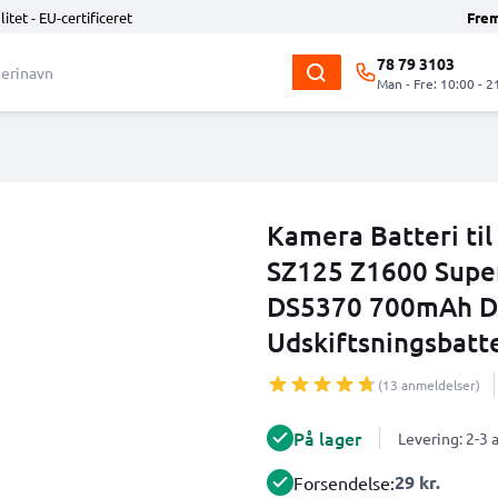
litet - EU-certificeret
Fre
78 79 3103
Man - Fre: 10:00 - 2
Kamera Batteri ti
SZ125 Z1600 Super
DS5370 700mAh D
Udskiftsningsbatte
(13 anmeldelser)
På lager
Levering: 2-3
29 kr.
Forsendelse: