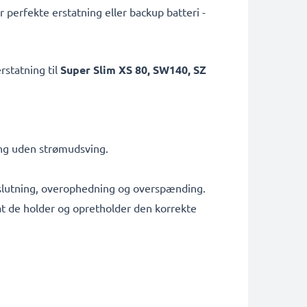
erfekte erstatning eller backup batteri -
rstatning til
Super Slim XS 80, SW140, SZ
ing uden strømudsving.
tslutning, overophedning og overspænding.
g at de holder og opretholder den korrekte