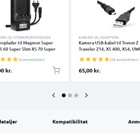
ERE OG STRØMFORSYNINGER
KABLER OG ADAPTERE
ioplader til Maginon Super
Kamera USB-kabel til Tevion Z
S 60 Super Slim XS 70 Super
Traveler Z14, XS 400, XS4, UW
XS 80 SW140 SZ 10 SZ125
12, Super Slim XS-9, -10, Magi
(4 anmeldelser)
(26 anmeldelser)
 Kamerabatteri fra CELLONIC
Action Sports HD1 1.5m Hurti
opladning af datakabel til kam
0 kr.
65,00 kr.
Opladerledning PVC - Sort
detaljer
Kompatibilitet
Anme