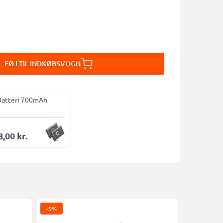
FØJ TIL INDKØBSVOGN
Batteri 700mAh
,00 kr.
-5%