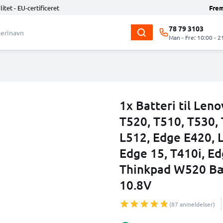
litet - EU-certificeret
Fre
78 79 3103
Man - Fre: 10:00 - 2
1x Batteri til Len
T520, T510, T530,
L512, Edge E420, L
Edge 15, T410i, E
Thinkpad W520 Bæ
10.8V
(87 anmeldelser)