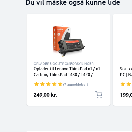
Du vil måske også kunne lide
OPLADERE OG STRØMFORSYNINGER
Oplader til Lenovo ThinkPad x1 / x1
Sort c
Carbon, ThinkPad T430 / T420 /
PC | B
T420i / T530 / T520, X230 / X220,
(7 anmeldelser)
B590 Laptop / Notebook - 20V 90W
40Y7659 AC Adapter Netforsyning
249,00 kr.
199,0
2.6m Opladningskabel