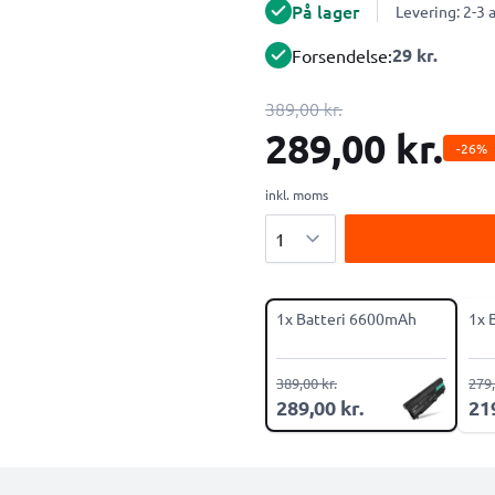
På lager
Levering: 2-3
29 kr.
Forsendelse:
389,00 kr.
289,00 kr.
-26%
inkl. moms
Antal
1x Batteri 6600mAh
1x 
389,00 kr.
279,
289,00 kr.
219