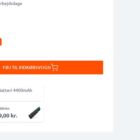
 arbejdsdage
FØJ TIL INDKØBSVOGN
Batteri 4400mAh
00 kr.
,00 kr.