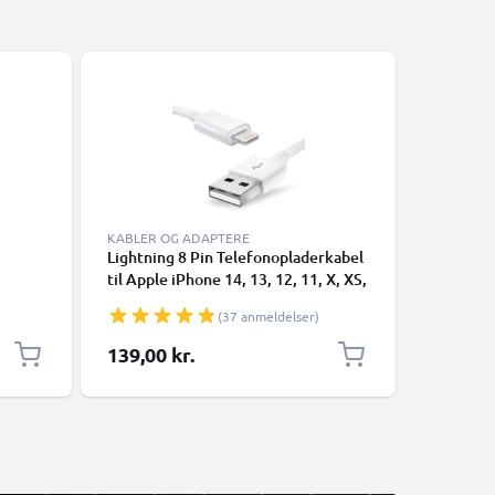
KABLER OG ADAPTERE
Lightning 8 Pin Telefonopladerkabel
USB-A 2.0
til Apple iPhone 14, 13, 12, 11, X, XS,
1A - blac
i,
XR, 8, 7, SE 1m Hurtig opladning
(37 anmeldelser)
n,
Smartphone datakabel hvid
 og
139,00 kr.
49,00 k
kabel