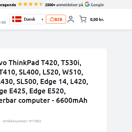
mragende
2500+
anmeldelser på
Google
B2B
0,00 kr.
▾
Toggle minicart, 
1:00
ovo ThinkPad T420, T530i,
 T410, SL400, L520, W510,
430, SL500, Edge 14, L420,
dge E425, Edge E520,
rbar computer - 6600mAh
Artikelnummer: 911082