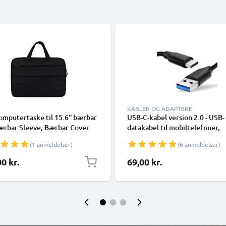
KABLER OG ADAPTERE
omputertaske til 15.6“ bærbar
USB-C-kabel version 2.0 - USB-
ærbar Sleeve, Bærbar Cover
datakabel til mobiltelefoner,
smartphones (Samsung, Huawe
(1 anmeldelser)
(6 anmeldelser)
Google Pixel), kameraer (Cano
Panasonic Lumix, Sony, GoPro)
0 kr.
69,00 kr.
mange flere - 1,0m 3A-oplader
med USB Type C-stik