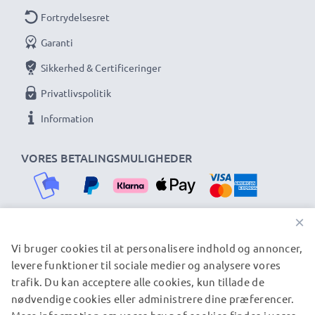
Fortrydelsesret
Garanti
Sikkerhed & Certificeringer
Privatlivspolitik
Information
VORES BETALINGSMULIGHEDER
×
Vi bruger cookies til at personalisere indhold og annoncer,
VORES FORSENDELSESPARTNERE
levere funktioner til sociale medier og analysere vores
trafik. Du kan acceptere alle cookies, kun tillade de
nødvendige cookies eller administrere dine præferencer.
© subtel.dk 2026