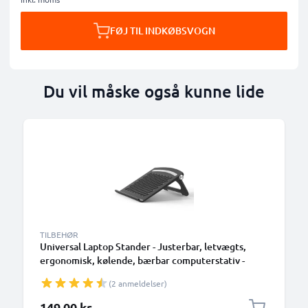
FØJ TIL INDKØBSVOGN
Du vil måske også kunne lide
TILBEHØR
Universal Laptop Stander - Justerbar, letvægts,
ergonomisk, kølende, bærbar computerstativ -
ventileret, sammenklappelig Notebook Elevator,
(2 anmeldelser)
køler og holder til arbejdsbord og bord
149,00 kr.