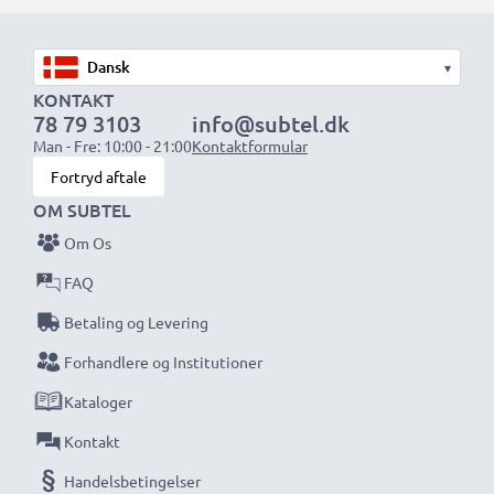
eller ekstrabatterier.
▾
Vælg CELLONIC og gå aldrig på kompromis med
KONTAKT
kvaliteten. Bestil nu!
78 79 3103
info@subtel.dk
Man - Fre: 10:00 - 21:00
Kontaktformular
Fortryd aftale
OM SUBTEL
Om Os
FAQ
Betaling og Levering
Forhandlere og Institutioner
Kataloger
Kontakt
Handelsbetingelser