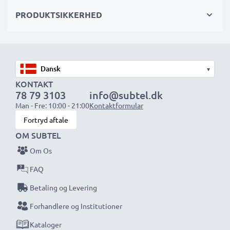
PRODUKTSIKKERHED
Vælg CELLONIC og gå aldrig på kompromis med
kvaliteten. Bestil nu!
▾
KONTAKT
78 79 3103
info@subtel.dk
Man - Fre: 10:00 - 21:00
Kontaktformular
Fortryd aftale
OM SUBTEL
Om Os
FAQ
Betaling og Levering
Forhandlere og Institutioner
Kataloger