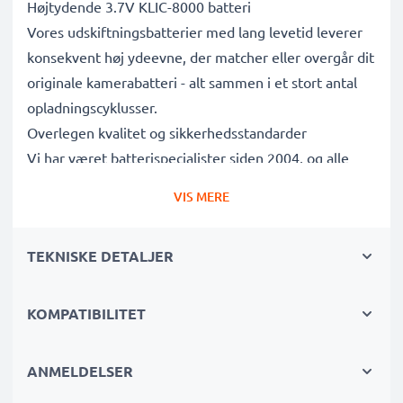
Højtydende 3.7V KLIC-8000 batteri
Vores udskiftningsbatterier med lang levetid leverer
konsekvent høj ydeevne, der matcher eller overgår dit
originale kamerabatteri - alt sammen i et stort antal
opladningscyklusser.
Overlegen kvalitet og sikkerhedsstandarder
Vi har været batterispecialister siden 2004, og alle
vores udskiftningsbatterier gennemgår strenge tests
VIS MERE
for at overholde de højeste EU-standarder og mere til
- det er derfor, de kommer med en 3-års garanti.
TEKNISKE DETALJER
Uundværlig i enhver fotografs kamerataske
Disse udskiftningsbatterier til kameraer giver pålidelig
strøm til intensive, langvarige foto- eller
KOMPATIBILITET
videooptagelser og er perfekte primære, sekundære,
backup-, reserve- eller ekstrabatterier til både
ANMELDELSER
professionelle og amatører.