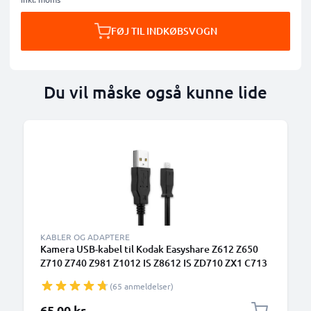
FØJ TIL INDKØBSVOGN
Du vil måske også kunne lide
KABLER OG ADAPTERE
Kamera USB-kabel til Kodak Easyshare Z612 Z650
Z710 Z740 Z981 Z1012 IS Z8612 IS ZD710 ZX1 C713
C813 V10003 P880 P850 M753 M863 1.5m Hurtig
(65 anmeldelser)
opladning af datakabel til kamera Opladerledning
PVC - Sort
65,00 kr.