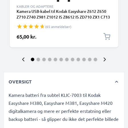
KABLER OG ADAPTERE
Kamera USB-kabel til Kodak Easyshare Z612 Z650
Z710 Z740 Z981 Z1012 IS Z8612 IS ZD710 ZX1 C713
C813 V10003 P880 P850 M753 M863 1.5m Hurtig
(65 anmeldelser)
opladning af datakabel til kamera Opladerledning
PVC - Sort
65,00 kr.
OVERSIGT
Kamera batteri fra subtel KLIC-7003 til Kodak
Easyshare M380, Easyshare M381, Easyshare M420
digitalkamera og mere er perfekte erstatning eller
backup batteri - så glipper du ikke det perfekte billede