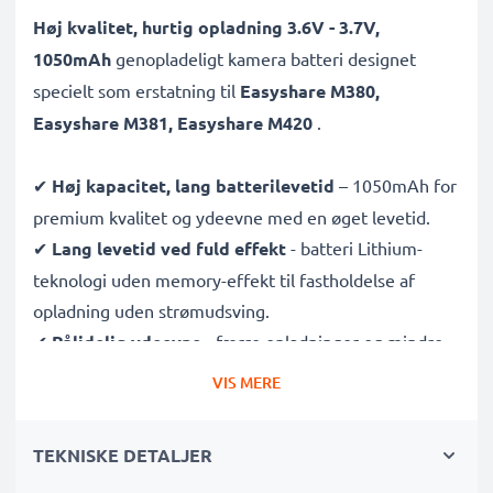
Høj kvalitet, hurtig opladning 3.6V - 3.7V,
1050mAh
genopladeligt kamera batteri designet
specielt som erstatning til
Easyshare M380,
Easyshare M381, Easyshare M420
.
✔
Høj kapacitet, lang batterilevetid
– 1050mAh for
premium kvalitet og ydeevne med en øget levetid.
✔
Lang levetid ved fuld effekt
- batteri Lithium-
teknologi uden memory-effekt til fastholdelse af
opladning uden strømudsving.
✔
Pålidelig ydeevne
- færre opladninger og mindre
ventetid på, at dit kamerabatteri oplades.
VIS MERE
✔
Certificeret sikkerhed og kvalitet
- CE & ROHS
certificeret, A klasse batteri med beskyttelse mod
TEKNISKE DETALJER
kortslutning, overophedning og overspænding.