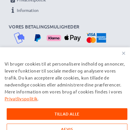
Information
VORES BETALINGSMULIGHEDER
×
Vi bruger cookies til at personalisere indhold og annoncer,
VORES FORSENDELSESPARTNERE
levere funktioner til sociale medier og analysere vores
trafik. Du kan acceptere alle cookies, kun tillade de
nødvendige cookies eller administrere dine præferencer.
© subtel.dk 2026
Mere information om vores brug af cookies findes i vores
Alle priser er inklusive moms og eksklusive
forsendelsesomkostninger. Bemærk venligst, at alle viste
Privatlivspolitik
.
varemærker er registrerede varemærker tilhørende deres
ejere og er nævnt på vores websider udelukkende for at give
TILLAD ALLE
oplysninger om vores produkter.
AFVIS