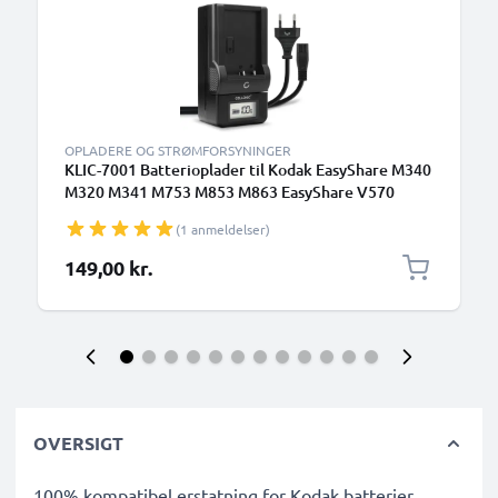
OPLADERE OG STRØMFORSYNINGER
KLIC-7001 Batterioplader til Kodak EasyShare M340
M320 M341 M753 M853 M863 EasyShare V570
V550 V610 V705 Kamerabatteri fra CELLONIC
(1 anmeldelser)
149,00 kr.
OVERSIGT
100% kompatibel erstatning for Kodak batterier