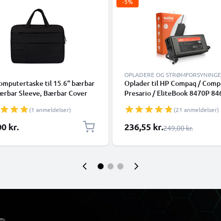
-5%
OPLADERE OG STRØMFORSYNING
omputertaske til 15.6“ bærbar
Oplader til HP Compaq / Comp
ærbar Sleeve, Bærbar Cover
Presario / EliteBook 8470P 84
Envy / Pavilion DV7, DV6, G7 /
(1 anmeldelser)
(21 anmeldelser)
ProBook 6570B Laptop / Noteb
19V 90W 463955-001 AC Adap
Særlig pris
0 kr.
236,55 kr.
Almindelig pris
249,00 kr.
Netforsyning 2.6m Opladnings