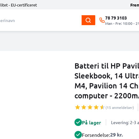
litet - EU-certificeret
Fre
78 79 3103
Man - Fre: 10:00 - 2
Batteri til HP Pav
Sleekbook, 14 Ultr
M4, Pavilion 14 
computer - 2200m
(15 anmeldelser)
På lager
Levering: 2-3
29 kr.
Forsendelse: