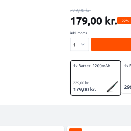
229,00 kr.
179,00 kr.
-22%
inkl. moms
Antal
1x Batteri 2200mAh
1x 
229,00 kr.
299
179,00 kr.