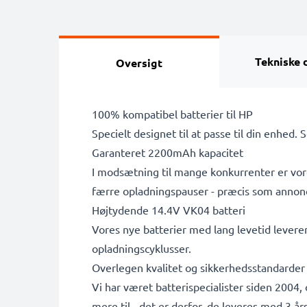
Tekniske 
Oversigt
100% kompatibel batterier til HP
Specielt designet til at passe til din enhed. 
Garanteret 2200mAh kapacitet
I modsætning til mange konkurrenter er vore
færre opladningspauser - præcis som annon
Højtydende 14.4V VK04 batteri
Vores nye batterier med lang levetid leverer
opladningscyklusser.
Overlegen kvalitet og sikkerhedsstandarder
Vi har været batterispecialister siden 2004,
mere til - det er derfor, de leveres med 3 års