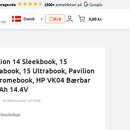
mragende
2500+
anmeldelser på
Google
B2B
0,00 kr.
▾
Toggle minicart, 
1:00
ilion 14 Sleekbook, 15
abook, 15 Ultrabook, Pavilion
Chromebook, HP VK04 Bærbar
Ah 14.4V
Artikelnummer: 915448
 arbejdsdage