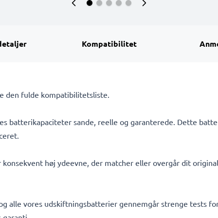
detaljer
Kompatibilitet
Anme
Se den fulde kompatibilitetsliste.
s batterikapaciteter sande, reelle og garanterede. Dette batte
ceret.
 konsekvent høj ydeevne, der matcher eller overgår dit originale
 og alle vores udskiftningsbatterier gennemgår strenge tests for
 garanti.