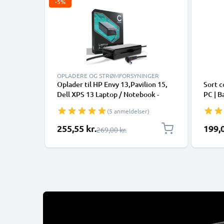
-5%
OPLADERE OG STRØMFORSYNINGER
Oplader til HP Envy 13,Pavilion 15,
Sort c
Dell XPS 13 Laptop / Notebook -
PC | B
19.5V 90W 65W 45W HP 709986-
(5 anmeldelser)
003, H6Y89AA AC Adapter
Netforsyning 2.6m Opladningskabel
Særlig pris
255,55 kr.
199,0
Almindelig pris
269,00 kr.