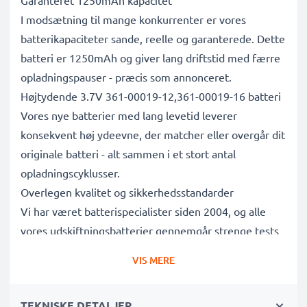
Garanteret 1250mAh kapacitet
I modsætning til mange konkurrenter er vores
batterikapaciteter sande, reelle og garanterede. Dette
batteri er 1250mAh og giver lang driftstid med færre
opladningspauser - præcis som annonceret.
Højtydende 3.7V 361-00019-12,361-00019-16 batteri
Vores nye batterier med lang levetid leverer
konsekvent høj ydeevne, der matcher eller overgår dit
originale batteri - alt sammen i et stort antal
opladningscyklusser.
Overlegen kvalitet og sikkerhedsstandarder
Vi har været batterispecialister siden 2004, og alle
vores udskiftningsbatterier gennemgår strenge tests
for at leve op til de højeste EU-standarder og mere til
VIS MERE
- det er derfor, de leveres med 3 års garanti.
Det bæredygtige valg
TEKNISKE DETALJER